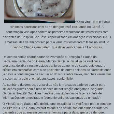
O zika vírus, que provoca
sintomas parecidos com os da dengue, está circulando no Ceará. A
confirmação veio após saírem os primeiros resultados de testes feitos com
pacientes do Hospital São José, especializado em doenças infecciosas. De 14
amostras, dez deram positivo para o vírus. Os testes foram feitos no Instituto
Evandro Chagas, em Belém, que deve verificar mais 41 amostras.
De acordo com o coordenador de Promoção e Proteção à Saúde da
Secretaria da Saúde do Ceará, Márcio Garcia, a iniciativa de verificar a
presença do zika vírus no estado partiu do aumento de casos, cujo quadro
clínico era compatível com o de pacientes de outros estados do Nordeste onde
já havia a confirmação da circulação do vírus: febre baixa, manchas vermelhas
e coceiras na pele e, em alguns casos, conjuntivite.
Ao contrário da dengue, o zika vírus não tem a capacidade de evoluir para
situações graves nem é uma doença de notificação obrigatória. Segundo
Garcia, o Hospital São José mantém uma vigilância de fazer a coleta de
informações por amostragem (somente entre os pacientes da unidade).
O Ministério da Saúde não definiu uma estratégia de vigilância para o controle
do zika vírus. No Ceará, os profissionais da saúde são orientados a tratar os
pacientes que aparecem com os sintomas a partir da suspeita de dengue.