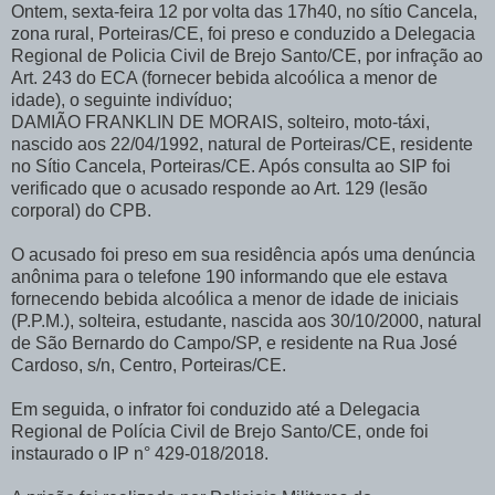
Ontem, sexta-feira 12 por volta das 17h40, no sítio Cancela,
zona rural, Porteiras/CE, foi preso e conduzido a Delegacia
Regional de Policia Civil de Brejo Santo/CE, por infração ao
Art. 243 do ECA (fornecer bebida alcoólica a menor de
idade), o seguinte indivíduo;
DAMIÃO FRANKLIN DE MORAIS, solteiro, moto-táxi,
nascido aos 22/04/1992, natural de Porteiras/CE, residente
no Sítio Cancela, Porteiras/CE. Após consulta ao SIP foi
verificado que o acusado responde ao Art. 129 (lesão
corporal) do CPB.
O acusado foi preso em sua residência após uma denúncia
anônima para o telefone 190 informando que ele estava
fornecendo bebida alcoólica a menor de idade de iniciais
(P.P.M.), solteira, estudante, nascida aos 30/10/2000, natural
de São Bernardo do Campo/SP, e residente na Rua José
Cardoso, s/n, Centro, Porteiras/CE.
Em seguida, o infrator foi conduzido até a Delegacia
Regional de Polícia Civil de Brejo Santo/CE, onde foi
instaurado o IP n° 429-018/2018.