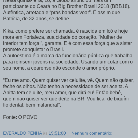
Nesta quinta-feira, 18, a Globo anunciou mais um
participante do Ceará no Big Brother Brasil 2018 (BBB18).
Autêntica, arretada e “pras bandas voar”. É assim que
Patrícia, de 32 anos, se define.
Kika, como prefere ser chamada, é nascida em Icó e hoje
mora em Fortaleza, sua cidade do coração. “Mulher de
interior tem força!”, garante. E é com essa força que a sister
promete conquistar o Brasil.
A autoestima é a marca da funcionária pública que trabalha
para reinserir jovens na sociedade. Usando um colar com o
seu nome, a cearense não esconde o amor próprio.
“Eu me amo. Quem quiser ver celulite, vê. Quem não quiser,
feche os olhos. Não tenho a necessidade de ser aceita. A
Anitta tem celulite, meu amor, que dirá eu! Então bebê,
quem não quiser ver que deite na BR! Vou ficar de biquíni
fio dental, bem malandra!”.
Fonte: O POVO
EVERALDO PENHA
às
19:51:00
Nenhum comentário: