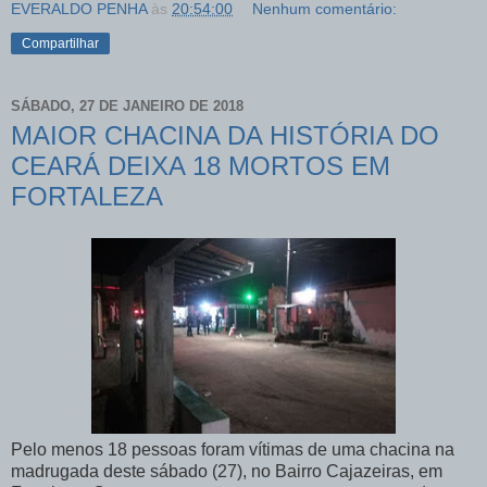
EVERALDO PENHA
às
20:54:00
Nenhum comentário:
Compartilhar
SÁBADO, 27 DE JANEIRO DE 2018
MAIOR CHACINA DA HISTÓRIA DO
CEARÁ DEIXA 18 MORTOS EM
FORTALEZA
Pelo menos 18 pessoas foram vítimas de uma chacina na
madrugada deste sábado (27), no Bairro Cajazeiras, em