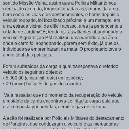
sentido Missão Velha, assim que a Policia Militar tomou
ciência do ocorrido, foram acionadas as viaturas da area,
bem como as Cias e os destacamentos, e horas depois o
veiculo roubado, foi localizado próximo a um matagal, em
uma estrada vicinal de difícil acesso, area ja pertencente a
cidade de Jardim/CE, tendo os assaltantes abandonado o
veiculo. A guarnição PM realizou uma varredura na área
onde o carro foi abandonado, porem sem êxito, já que os
indivíduos se embrenharam na mata. O proprietário teve o
apoio total dos policiais.
Foram subtraídos da carga a qual transportava o referido
veículo os seguintes objetos:
•
5.000,00 (cinco mil reais) em espécie;
•
09 (nove) botijões de gás de cozinha.
Vale ressaltar que no momento da recuperação do veículo
o restante da carga encontrava-se intacta; carga esta que
era composta por bebidas, cerais e gás de cozinha.
A ação foi realizada por Policiais Militares do destacamento
de Porteiras, que conduziram o veiculo e as mercadorias