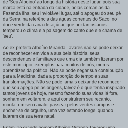
de 'Seu Alboíno' ao longo da história deste lugar, pois sua
marca está na entrada da cidade, pelas cercanias da
Fazenda Ilha, seu inviolável lugar, até o apogeu do seu pé
da Serra, na referência das águas correntes do Saco, no
doce verde da cana-de-açúcar, que por tantos anos
temperou o clima e a paisagem do canto que ele chama de
'seu'.
Ao ex-prefeito Alboíno Miranda Tavares não se pode deixar
de reconhecer em vida a sua bela história, seus
descendentes e familiares que uma dia também fizeram por
este município, exemplos para muitos de nós, meros
aprendizes da política. Não se pode negar sua contribuição
para a Medicina, dada a proporção do tempo e suas
transformações. Não se pode jamais deixar de reconhecer
que seu apego pelas origens, talvez é o que tenha inspirado
tantos jovens de hoje, mesmo fazendo suas vidas lá fora,
sonham em voltarem, e aqui construírem seu recanto,
montar em seu cavalo, passear pelos verdes campos e
encher-se de orgulho, uma vez estando longe, quando
falarem de sua terra natal.
Enfim, ao grande homem Alboíno Miranda Tavares uma