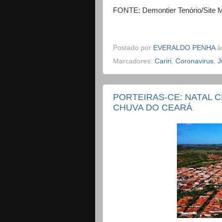
FONTE: Demontier Tenório/Site M
Postado por
EVERALDO PENHA
à
Marcadores:
Cariri
,
Coronavirus
,
J
PORTEIRAS-CE: NATAL 
CHUVA DO CEARÁ