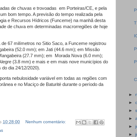
das de chuvas e trovoadas em Porteiras/CE, e pela
P
 um bom tempo. A previsão do tempo realizada pela
gia e Recursos Hídricos (Funceme) na manhã desta
T
lidade de chuva em determinadas macrorregiões de hoje
I
 de 67 milímetros no Sitio Saco, a Funceme registrou
P
abeira (52.0 mm); em Jati (44.6 mm); em Missão
Mangabeira (27.7 mm); em Morada Nova (6.0 mm);
legre (3.8 mm) e mais e em mais nove municípios do
P
 do dia 24/12/2020).
ponta nebulosidade variável em todas as regiões com
C
itorânea e no Maciço de Baturité durante o período da
►
►
►
►
s
10:28:00
Nenhum comentário:
►
as
►