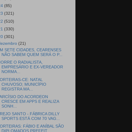
24
(85)
23
(321)
22
(510)
21
(330)
20
(301)
dezembro
(21)
M SETE CIDADES, CEARENSES
NÃO SABEM QUEM SERÁ O P...
ORRE O RADIALISTA,
EMPRESÁRIO E EX-VEREADOR
NORMA...
ORTEIRAS-CE: NATAL
CHUVOSO; MUNICÍPIO
REGISTRA MA...
ARCÍSIO DO ACORDEON
CRESCE EM APPS E REALIZA
SONH...
REJO SANTO - FÁBRICA DILLY
SPORTS ESTÁ COM 70 VAG...
ORTEIRAS: FÁBIO E ANÍBAL SÃO
DIPLOMADOS PREFEIT...