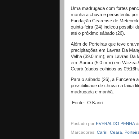
Uma madrugada com fortes panca
manhã a chuva e persistentiu por
Fundação Cearense de Meteorolo
quinta-feira (24) indicou possibi
até o próximo sábado (26).
Além de Porteiras que teve chuva
precipitações em Lavras Da Mang
Velha (39.0 mm); em Lavras Da 
em Aurora (5.0 mm) em Várzea A
Ceará (dados colhidos as 09:16hs
Para o sábado (26), a Funceme a
possibilidade de chuva na faixa l
madrugada e manhã.
Fonte: O Kariri
Postado por
EVERALDO PENHA
à
Marcadores:
Cariri
,
Ceará
,
Porteir