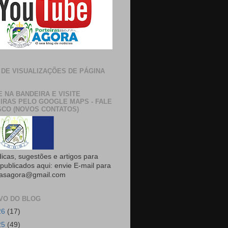
 DE VISUALIZAÇÕES DE PÁGINA
E NA BANDEIRA E VISITE
IRAS PELO GOOGLE MAPS - FALE
CO (NOVOS CONTATOS)
dicas, sugestões e artigos para
publicados aqui: envie E-mail para
rasagora@gmail.com
VO DO BLOG
26
(17)
25
(49)