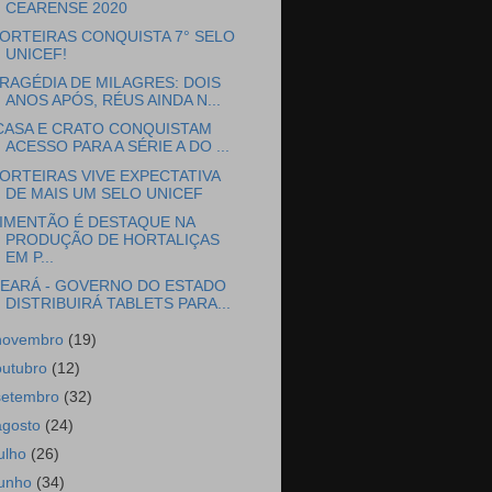
CEARENSE 2020
ORTEIRAS CONQUISTA 7° SELO
UNICEF!
RAGÉDIA DE MILAGRES: DOIS
ANOS APÓS, RÉUS AINDA N...
CASA E CRATO CONQUISTAM
ACESSO PARA A SÉRIE A DO ...
ORTEIRAS VIVE EXPECTATIVA
DE MAIS UM SELO UNICEF
IMENTÃO É DESTAQUE NA
PRODUÇÃO DE HORTALIÇAS
EM P...
EARÁ - GOVERNO DO ESTADO
DISTRIBUIRÁ TABLETS PARA...
novembro
(19)
outubro
(12)
setembro
(32)
agosto
(24)
julho
(26)
junho
(34)