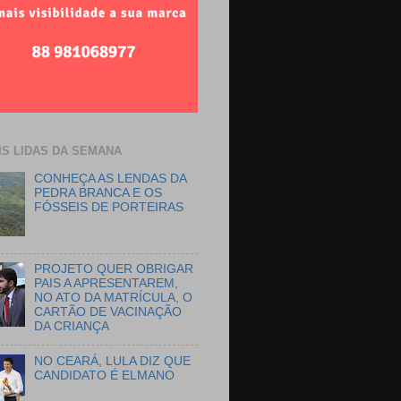
IS LIDAS DA SEMANA
CONHEÇA AS LENDAS DA
PEDRA BRANCA E OS
FÓSSEIS DE PORTEIRAS
PROJETO QUER OBRIGAR
PAIS A APRESENTAREM,
NO ATO DA MATRÍCULA, O
CARTÃO DE VACINAÇÃO
DA CRIANÇA
NO CEARÁ, LULA DIZ QUE
CANDIDATO É ELMANO