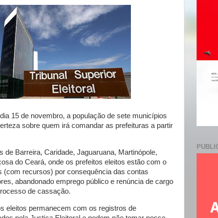
e
dia 15 de novembro, a população de sete municípios
erteza sobre quem irá comandar as prefeituras a partir
PUBLI
 de Barreira, Caridade, Jaguaruana, Martinópole,
osa do Ceará, onde os prefeitos eleitos estão com o
dos (com recursos) por consequência das contas
res, abandonado emprego público e renúncia de cargo
processo de cassação.
s eleitos permanecem com os registros de
ados pela Justiça Eleitoral e podem não tomar posse