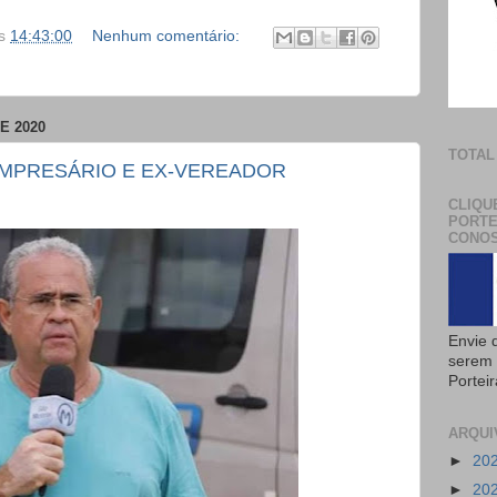
s
14:43:00
Nenhum comentário:
E 2020
TOTAL
EMPRESÁRIO E EX-VEREADOR
CLIQU
PORTE
CONOS
Envie 
serem 
Portei
ARQUI
►
20
►
20