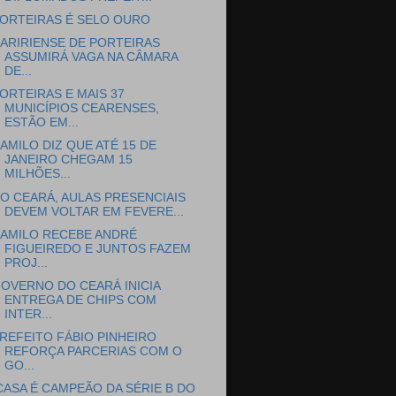
ORTEIRAS É SELO OURO
ARIRIENSE DE PORTEIRAS
ASSUMIRÁ VAGA NA CÂMARA
DE...
ORTEIRAS E MAIS 37
MUNICÍPIOS CEARENSES,
ESTÃO EM...
AMILO DIZ QUE ATÉ 15 DE
JANEIRO CHEGAM 15
MILHÕES...
O CEARÁ, AULAS PRESENCIAIS
DEVEM VOLTAR EM FEVERE...
AMILO RECEBE ANDRÉ
FIGUEIREDO E JUNTOS FAZEM
PROJ...
OVERNO DO CEARÁ INICIA
ENTREGA DE CHIPS COM
INTER...
REFEITO FÁBIO PINHEIRO
REFORÇA PARCERIAS COM O
GO...
CASA É CAMPEÃO DA SÉRIE B DO