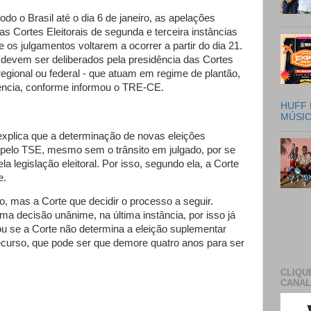
do o Brasil até o dia 6 de janeiro, as apelações
as Cortes Eleitorais de segunda e terceira instâncias
os julgamentos voltarem a ocorrer a partir do dia 21.
 devem ser deliberados pela presidência das Cortes
 regional ou federal - que atuam em regime de plantão,
ência, conforme informou o TRE-CE.
HUFF 
MÚSI
 explica que a determinação de novas eleições
 pelo TSE, mesmo sem o trânsito em julgado, por se
la legislação eleitoral. Por isso, segundo ela, a Corte
e.
o, mas a Corte que decidir o processo a seguir.
ma decisão unânime, na última instância, por isso já
u se a Corte não determina a eleição suplementar
ecurso, que pode ser que demore quatro anos para ser
CLIQU
CANAL