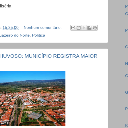
iséria
P
C
s
15:25:00
Nenhum comentário:
P
uazeiro do Norte
,
Política
C
CHUVOSO; MUNICÍPIO REGISTRA MAIOR
N
C
G
P
I