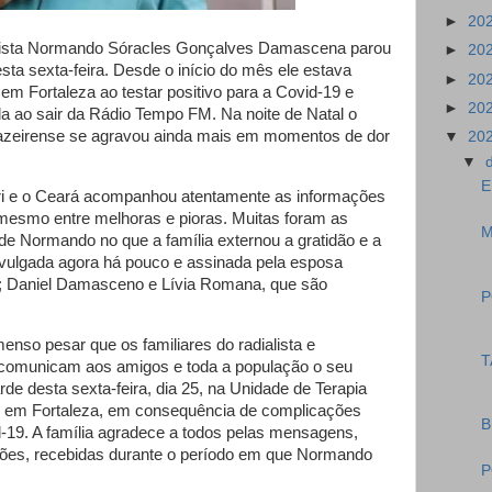
►
20
alista Normando Sóracles Gonçalves Damascena parou
►
20
esta sexta-feira. Desde o início do mês ele estava
►
20
em Fortaleza ao testar positivo para a Covid-19 e
►
20
a ao sair da Rádio Tempo FM. Na noite de Natal o
uazeirense se agravou ainda mais em momentos de dor
▼
20
▼
E
riri e o Ceará acompanhou atentamente as informações
o mesmo entre melhoras e pioras. Muitas foram as
M
de Normando no que a família externou a gratidão e a
ivulgada agora há pouco e assinada pela esposa
os; Daniel Damasceno e Lívia Romana, que são
P
enso pesar que os familiares do radialista e
T
comunicam aos amigos e toda a população o seu
rde desta sexta-feira, dia 25, na Unidade de Terapia
o, em Fortaleza, em consequência de complicações
B
d-19. A família agradece a todos pelas mensagens,
ões, recebidas durante o período em que Normando
P