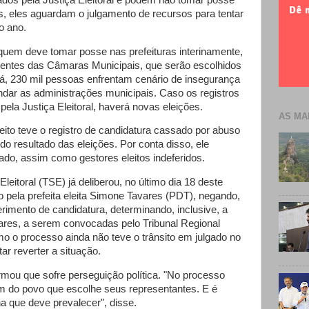
s, eles aguardam o julgamento de recursos para tentar
o ano.
quem deve tomar posse nas prefeituras interinamente,
sidentes das Câmaras Municipais, que serão escolhidos
 lá, 230 mil pessoas enfrentam cenário de insegurança
ar as administrações municipais. Caso os registros
pela Justiça Eleitoral, haverá novas eleições.
AS MA
eito teve o registro de candidatura cassado por abuso
o resultado das eleições. Por conta disso, ele
do, assim como gestores eleitos indeferidos.
leitoral (TSE) já deliberou, no último dia 18 deste
 pela prefeita eleita Simone Tavares (PDT), negando,
rimento de candidatura, determinando, inclusive, a
ares, a serem convocadas pelo Tribunal Regional
o o processo ainda não teve o trânsito em julgado no
ar reverter a situação.
irmou que sofre perseguição política. "No processo
m do povo que escolhe seus representantes. E é
 que deve prevalecer", disse.