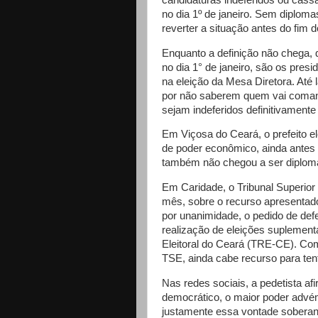
no dia 1º de janeiro. Sem diploma
reverter a situação antes do fim d
Enquanto a definição não chega, 
no dia 1° de janeiro, são os pre
na eleição da Mesa Diretora. Até
por não saberem quem vai comand
sejam indeferidos definitivamente 
Em Viçosa do Ceará, o prefeito el
de poder econômico, ainda antes d
também não chegou a ser diploma
Em Caridade, o Tribunal Superior E
mês, sobre o recurso apresentado
por unanimidade, o pedido de defe
realização de eleições suplement
Eleitoral do Ceará (TRE-CE). Com
TSE, ainda cabe recurso para tent
Nas redes sociais, a pedetista af
democrático, o maior poder advé
justamente essa vontade soberana