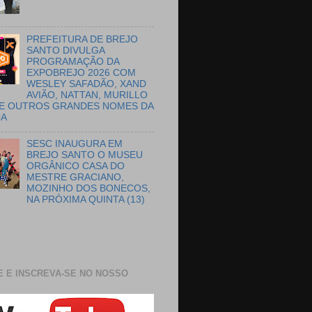
PREFEITURA DE BREJO
SANTO DIVULGA
PROGRAMAÇÃO DA
EXPOBREJO 2026 COM
WESLEY SAFADÃO, XAND
AVIÃO, NATTAN, MURILLO
E OUTROS GRANDES NOMES DA
CA
SESC INAUGURA EM
BREJO SANTO O MUSEU
ORGÂNICO CASA DO
MESTRE GRACIANO,
MOZINHO DOS BONECOS,
NA PRÓXIMA QUINTA (13)
E E INSCREVA-SE NO NOSSO