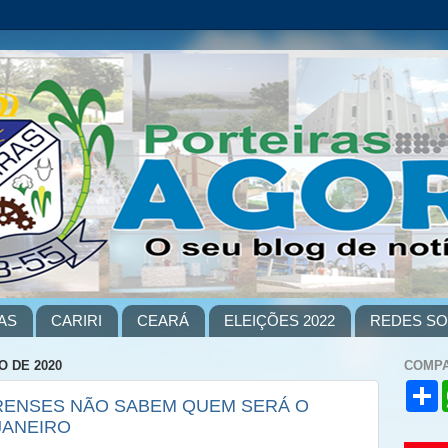
AS
CARIRI
CEARÁ
ELEIÇÕES 2022
REDES SO
O DE 2020
COMPA
S
ARENSES NÃO SABEM QUEM SERÁ O
h
a
 JANEIRO
r