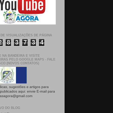
 DE VISUALIZAÇÕES DE PÁGINA
2
8
3
7
3
4
E NA BANDEIRA E VISITE
IRAS PELO GOOGLE MAPS - FALE
CO (NOVOS CONTATOS)
dicas, sugestões e artigos para
publicados aqui: envie E-mail para
rasagora@gmail.com
VO DO BLOG