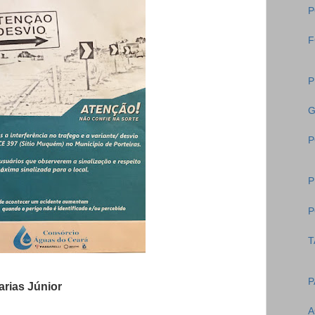
P
F
P
G
P
P
P
T
P
rias Júnior
A