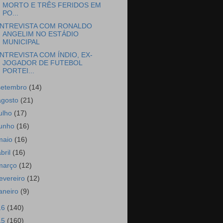
MORTO E TRÊS FERIDOS EM
PO...
NTREVISTA COM RONALDO
ANGELIM NO ESTÁDIO
MUNICIPAL
NTREVISTA COM ÍNDIO, EX-
JOGADOR DE FUTEBOL
PORTEI...
setembro
(14)
agosto
(21)
julho
(17)
junho
(16)
maio
(16)
abril
(16)
março
(12)
fevereiro
(12)
janeiro
(9)
16
(140)
15
(160)