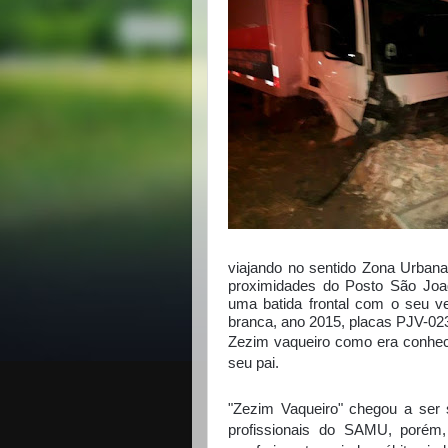
viajando no sentido Zona Urbana
proximidades do Posto São Joa
uma batida frontal com o seu
branca, ano 2015, placas PJV-023
Zezim vaqueiro como era conhec
seu pai.
"Zezim Vaqueiro" chegou a ser 
profissionais do SAMU, porém, 