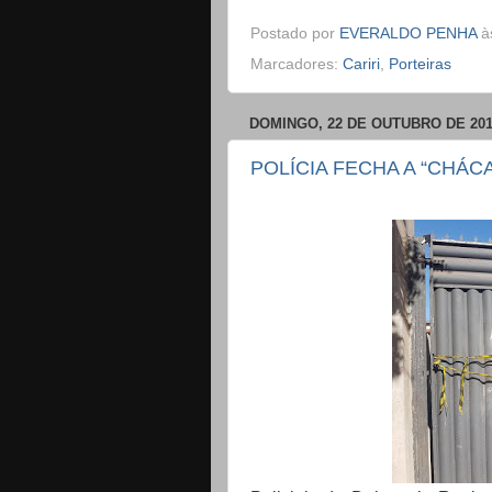
Postado por
EVERALDO PENHA
à
Marcadores:
Cariri
,
Porteiras
DOMINGO, 22 DE OUTUBRO DE 20
POLÍCIA FECHA A “CHÁ