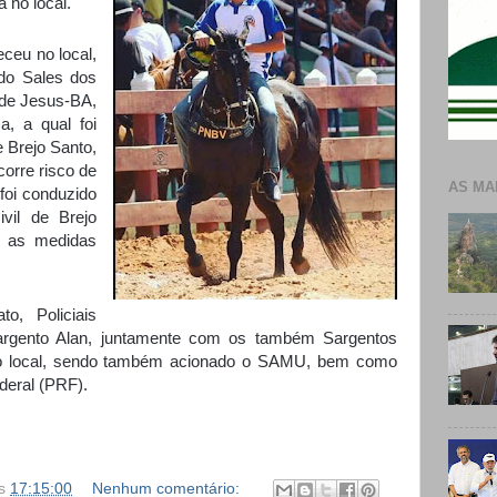
a no local.
ceu no local,
ldo Sales dos
 de Jesus-BA,
, a qual foi
e Brejo Santo,
orre risco de
AS MA
foi conduzido
vil de Brejo
s as medidas
o, Policiais
argento Alan, juntamente com os também Sargentos
no local, sendo também acionado o SAMU, bem como
deral (PRF).
s
17:15:00
Nenhum comentário: