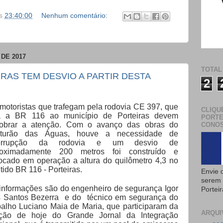
s
23:40:00
Nenhum comentário:
DE 2017
TOTAL
RAS TEM DESVIO A PARTIR DESTA
2
motoristas que trafegam pela rodovia CE 397, que
CLIQU
ga a BR 116 ao município de Porteiras devem
PORTE
dobrar a atenção. Com o avanço das obras do
CONOS
nturão das Águas, houve a necessidade de
terrupção da rodovia e um desvio de
roximadamente 200 metros foi construído e
ocado em operação a altura do quilômetro 4,3 no
tido BR 116 - Porteiras.
Envie 
serem 
informações são do engenheiro de segurança Igor
Portei
 Santos Bezerra e do técnico em segurança do
balho Luciano Maia de Maria, que participaram da
ARQUI
ição de hoje do Grande Jornal da Integração