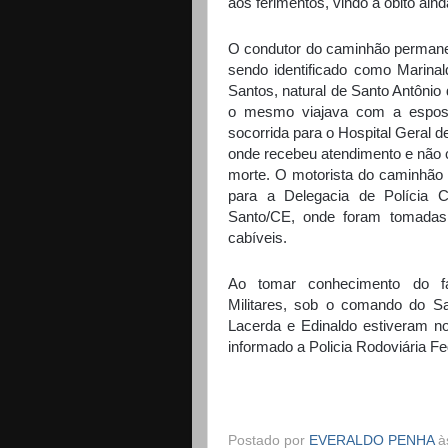
aos ferimentos, vindo a óbito aind
O condutor do caminhão permane
sendo identificado como Marina
Santos, natural de Santo Antônio
o mesmo viajava com a esposa
socorrida para o Hospital Geral d
onde recebeu atendimento e não c
morte. O motorista do caminhão 
para a Delegacia de Polícia Ci
Santo/CE, onde foram tomada
cabíveis.
Ao tomar conhecimento do fat
Militares, sob o comando do S
Lacerda e Edinaldo estiveram 
informado a Policia Rodoviária Fe
Postado por
EVERALDO PENHA
à