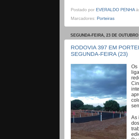
Postado por
EVERALDO PENHA
à
Marcadores:
Porteiras
SEGUNDA-FEIRA, 23 DE OUTUBRO 
RODOVIA 397 EM PORTEI
SEGUNDA-FEIRA (23)
Os 
li
re
Ci
in
ap
col
sen
As 
dos
tra
ed