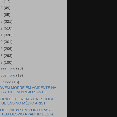
26
(17)
25
(49)
24
(85)
23
(321)
22
(510)
21
(330)
20
(301)
19
(206)
18
(293)
17
(190)
dezembro
(23)
novembro
(19)
outubro
(15)
OVEM MORRE EM ACIDENTE NA
BR 116 EM BREJO SANTO
EIRA DE CIÊNCIAS DA ESCOLA
DE ENSINO MÉDIO ARIST...
ODOVIA 397 EM PORTEIRAS
TEM DESVIO A PARTIR DESTA...