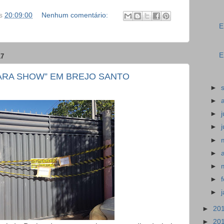
s
20:09:00
Nenhum comentário:
E
E
17
CARA SHOW” EM BREJO SANTO
►
►
►
►
►
►
►
►
►
►
20
►
20