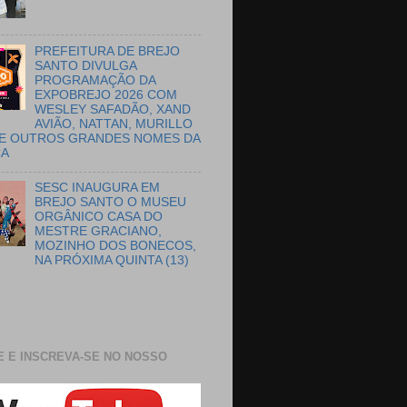
PREFEITURA DE BREJO
SANTO DIVULGA
PROGRAMAÇÃO DA
EXPOBREJO 2026 COM
WESLEY SAFADÃO, XAND
AVIÃO, NATTAN, MURILLO
E OUTROS GRANDES NOMES DA
CA
SESC INAUGURA EM
BREJO SANTO O MUSEU
ORGÂNICO CASA DO
MESTRE GRACIANO,
MOZINHO DOS BONECOS,
NA PRÓXIMA QUINTA (13)
E E INSCREVA-SE NO NOSSO