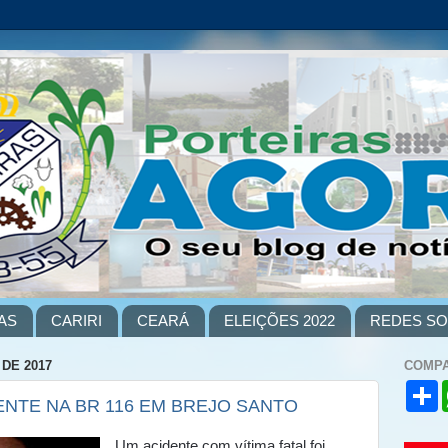
AS
CARIRI
CEARÁ
ELEIÇÕES 2022
REDES SO
DE 2017
COMPA
S
NTE NA BR 116 EM BREJO SANTO
h
a
r
Um acidente com vítima fatal foi