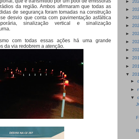
ional, que é transmitido por um pool de emissoras
►
20
rádios da região. Ambos afirmaram que todas as
►
20
idas de segurança foram tomadas na construção
se desvio que conta com pavimentação asfáltica
►
20
porária, sinalização vertical e sinalização
►
20
urna.
►
20
esmo com todas essas ações há uma grande
►
20
os da via redobrem a atenção.
►
20
►
20
►
20
▼
20
►
►
▼
J
F
R