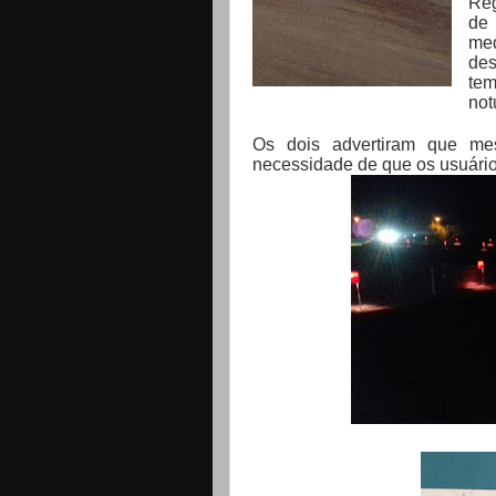
Reg
de 
med
des
tem
not
Os dois advertiram que m
necessidade de que os usuári