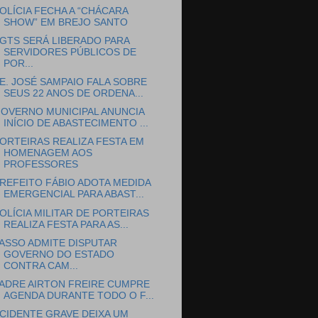
OLÍCIA FECHA A “CHÁCARA
SHOW” EM BREJO SANTO
GTS SERÁ LIBERADO PARA
SERVIDORES PÚBLICOS DE
POR...
E. JOSÉ SAMPAIO FALA SOBRE
SEUS 22 ANOS DE ORDENA...
OVERNO MUNICIPAL ANUNCIA
INÍCIO DE ABASTECIMENTO ...
ORTEIRAS REALIZA FESTA EM
HOMENAGEM AOS
PROFESSORES
REFEITO FÁBIO ADOTA MEDIDA
EMERGENCIAL PARA ABAST...
OLÍCIA MILITAR DE PORTEIRAS
REALIZA FESTA PARA AS...
ASSO ADMITE DISPUTAR
GOVERNO DO ESTADO
CONTRA CAM...
ADRE AIRTON FREIRE CUMPRE
AGENDA DURANTE TODO O F...
CIDENTE GRAVE DEIXA UM