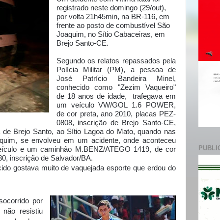
e
registrado neste domingo (29/out),
por volta 21h45min, na BR-116, em
frente ao posto de combustível São
Joaquim, no Sítio Cabaceiras, em
Brejo Santo-CE.
Segundo os relatos repassados pela
Polícia Militar (PM), a pessoa de
José Patrício Bandeira Minel,
conhecido como "Zezim Vaqueiro"
de 18 anos de idade, trafegava em
um veículo VW/GOL 1.6 POWER,
de cor preta, ano 2010, placas PEZ-
0808, inscrição de Brejo Santo-CE,
 de Brejo Santo, ao Sítio Lagoa do Mato, quando nas
quim, se envolveu em um acidente, onde aconteceu
PUBLI
 veículo e um caminhão M.BENZ/ATEGO 1419, de cor
0, inscrição de Salvador/BA.
ido gostava muito de vaquejada esporte que erdou do
socorrido por
não resistiu