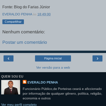
Fonte: Blog do Farias Júnior
EVERALDO PENHA
às
18:49:00
Compartilhar
Nenhum comentário:
Postar um comentário
‹
›
Página inicial
Ver versão para a web
QUEM SOU EU
EVERALDO PENHA
Funcionário Público,de Porteiras ceará e aficcionado
por informação de qualquer gênero, política, religião,
economia e outros
Ver meu perfil completo