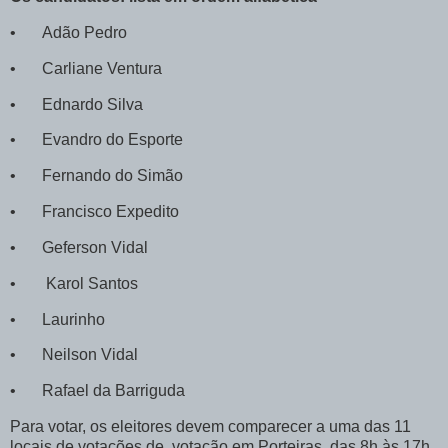
•
Adão Pedro
•
Carliane Ventura
•
Ednardo Silva
•
Evandro do Esporte
•
Fernando do Simão
•
Francisco Expedito
•
Geferson Vidal
•
Karol Santos
•
Laurinho
•
Neilson Vidal
•
Rafael da Barriguda
Para votar, os eleitores devem comparecer a uma das 11
locais de votações de votação em Porteiras, das 8h às 17h.