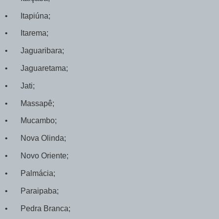
•
Itapiúna;
•
Itarema;
•
Jaguaribara;
•
Jaguaretama;
•
Jati;
•
Massapê;
•
Mucambo;
•
Nova Olinda;
•
Novo Oriente;
•
Palmácia;
•
Paraipaba;
•
Pedra Branca;