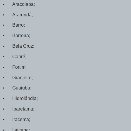
•
Aracoiaba;
•
Ararendá;
•
Barro;
•
Barreira;
•
Bela Cruz;
•
Cariré;
•
Fortim;
•
Granjeiro;
•
Guaiuba;
•
Hidrolândia;
•
Ibaretama;
•
Iracema;
•
Itaiçaba;