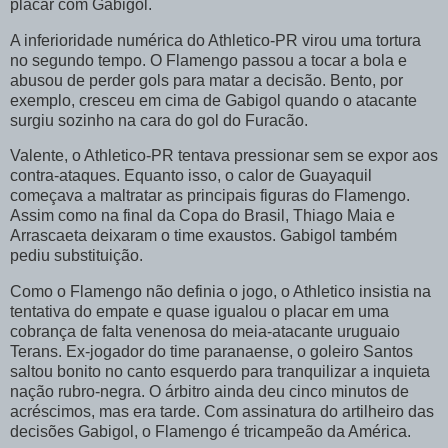
placar com Gabigol.
A inferioridade numérica do Athletico-PR virou uma tortura
no segundo tempo. O Flamengo passou a tocar a bola e
abusou de perder gols para matar a decisão. Bento, por
exemplo, cresceu em cima de Gabigol quando o atacante
surgiu sozinho na cara do gol do Furacão.
Valente, o Athletico-PR tentava pressionar sem se expor aos
contra-ataques. Equanto isso, o calor de Guayaquil
começava a maltratar as principais figuras do Flamengo.
Assim como na final da Copa do Brasil, Thiago Maia e
Arrascaeta deixaram o time exaustos. Gabigol também
pediu substituição.
Como o Flamengo não definia o jogo, o Athletico insistia na
tentativa do empate e quase igualou o placar em uma
cobrança de falta venenosa do meia-atacante uruguaio
Terans. Ex-jogador do time paranaense, o goleiro Santos
saltou bonito no canto esquerdo para tranquilizar a inquieta
nação rubro-negra. O árbitro ainda deu cinco minutos de
acréscimos, mas era tarde. Com assinatura do artilheiro das
decisões Gabigol, o Flamengo é tricampeão da América.