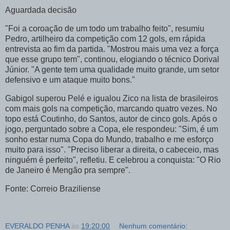
Aguardada decisão
"Foi a coroação de um todo um trabalho feito", resumiu
Pedro, artilheiro da competição com 12 gols, em rápida
entrevista ao fim da partida. "Mostrou mais uma vez a força
que esse grupo tem", continou, elogiando o técnico Dorival
Júnior. "A gente tem uma qualidade muito grande, um setor
defensivo e um ataque muito bons."
Gabigol superou Pelé e igualou Zico na lista de brasileiros
com mais gols na competição, marcando quatro vezes. No
topo está Coutinho, do Santos, autor de cinco gols. Após o
jogo, perguntado sobre a Copa, ele respondeu: "Sim, é um
sonho estar numa Copa do Mundo, trabalho e me esforço
muito para isso". "Preciso liberar a direita, o cabeceio, mas
ninguém é perfeito", refletiu. E celebrou a conquista: "O Rio
de Janeiro é Mengão pra sempre".
Fonte: Correio Braziliense
EVERALDO PENHA
às
19:20:00
Nenhum comentário: