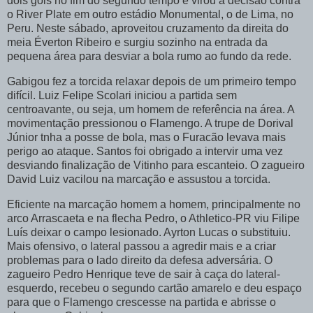
dois gols no fim do segundo tempo e virou a decisão contra
o River Plate em outro estádio Monumental, o de Lima, no
Peru. Neste sábado, aproveitou cruzamento da direita do
meia Éverton Ribeiro e surgiu sozinho na entrada da
pequena área para desviar a bola rumo ao fundo da rede.
Gabigou fez a torcida relaxar depois de um primeiro tempo
difícil. Luiz Felipe Scolari iniciou a partida sem
centroavante, ou seja, um homem de referência na área. A
movimentação pressionou o Flamengo. A trupe de Dorival
Júnior tnha a posse de bola, mas o Furacão levava mais
perigo ao ataque. Santos foi obrigado a intervir uma vez
desviando finalização de Vitinho para escanteio. O zagueiro
David Luiz vacilou na marcação e assustou a torcida.
Eficiente na marcação homem a homem, principalmente no
arco Arrascaeta e na flecha Pedro, o Athletico-PR viu Filipe
Luís deixar o campo lesionado. Ayrton Lucas o substituiu.
Mais ofensivo, o lateral passou a agredir mais e a criar
problemas para o lado direito da defesa adversária. O
zagueiro Pedro Henrique teve de sair à caça do lateral-
esquerdo, recebeu o segundo cartão amarelo e deu espaço
para que o Flamengo crescesse na partida e abrisse o