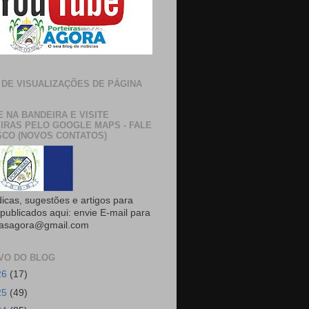
 DE VISUALIZAÇÕES DE PÁGINA
E NA BANDEIRA E VISITE
IRAS PELO GOOGLE MAPS - FALE
CO (NOVOS CONTATOS)
dicas, sugestões e artigos para
publicados aqui: envie E-mail para
rasagora@gmail.com
VO DO BLOG
26
(17)
25
(49)