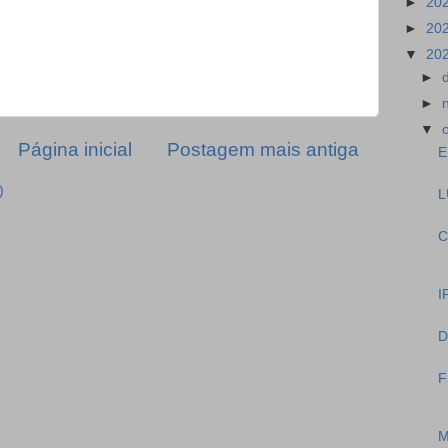
►
20
►
20
▼
20
►
►
▼
Página inicial
Postagem mais antiga
E
)
L
C
I
D
F
M