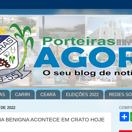
AS
CARIRI
CEARÁ
ELEIÇÕES 2022
REDES SO
DE 2022
COMPA
S
NA BENIGNA ACONTECE EM CRATO HOJE
h
a
r