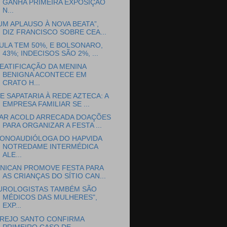
GANHA PRIMEIRA EXPOSIÇÃO
N...
UM APLAUSO À NOVA BEATA”,
DIZ FRANCISCO SOBRE CEA...
ULA TEM 50%, E BOLSONARO,
43%; INDECISOS SÃO 2%, ...
EATIFICAÇÃO DA MENINA
BENIGNA ACONTECE EM
CRATO H...
E SAPATARIA À REDE AZTECA: A
EMPRESA FAMILIAR SE ...
AR ACOLD ARRECADA DOAÇÕES
PARA ORGANIZAR A FESTA ...
ONOAUDIÓLOGA DO HAPVIDA
NOTREDAME INTERMÉDICA
ALE...
NICAN PROMOVE FESTA PARA
AS CRIANÇAS DO SÍTIO CAN...
UROLOGISTAS TAMBÉM SÃO
MÉDICOS DAS MULHERES",
EXP...
REJO SANTO CONFIRMA