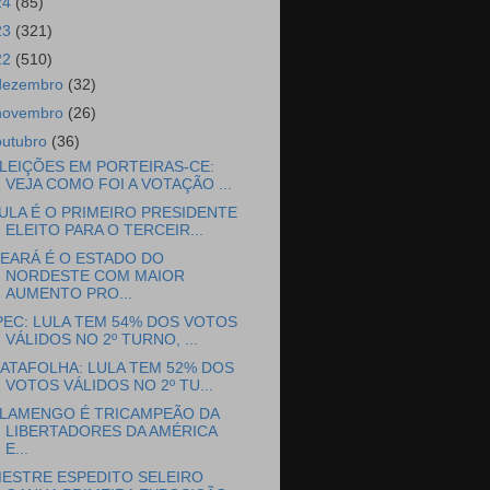
24
(85)
23
(321)
22
(510)
dezembro
(32)
novembro
(26)
outubro
(36)
LEIÇÕES EM PORTEIRAS-CE:
VEJA COMO FOI A VOTAÇÃO ...
ULA É O PRIMEIRO PRESIDENTE
ELEITO PARA O TERCEIR...
EARÁ É O ESTADO DO
NORDESTE COM MAIOR
AUMENTO PRO...
PEC: LULA TEM 54% DOS VOTOS
VÁLIDOS NO 2º TURNO, ...
ATAFOLHA: LULA TEM 52% DOS
VOTOS VÁLIDOS NO 2º TU...
LAMENGO É TRICAMPEÃO DA
LIBERTADORES DA AMÉRICA
E...
ESTRE ESPEDITO SELEIRO