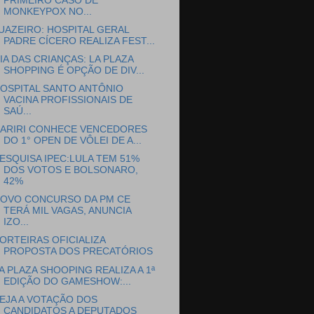
PRIMEIRO CASO DE
MONKEYPOX NO...
UAZEIRO: HOSPITAL GERAL
PADRE CÍCERO REALIZA FEST...
IA DAS CRIANÇAS: LA PLAZA
SHOPPING É OPÇÃO DE DIV...
OSPITAL SANTO ANTÔNIO
VACINA PROFISSIONAIS DE
SAÚ...
ARIRI CONHECE VENCEDORES
DO 1° OPEN DE VÔLEI DE A...
ESQUISA IPEC:LULA TEM 51%
DOS VOTOS E BOLSONARO,
42%
OVO CONCURSO DA PM CE
TERÁ MIL VAGAS, ANUNCIA
IZO...
ORTEIRAS OFICIALIZA
PROPOSTA DOS PRECATÓRIOS
A PLAZA SHOOPING REALIZA A 1ª
EDIÇÃO DO GAMESHOW:...
EJA A VOTAÇÃO DOS
CANDIDATOS A DEPUTADOS