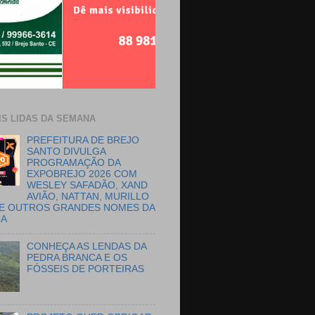
IS LIDAS DA SEMANA
PREFEITURA DE BREJO
SANTO DIVULGA
PROGRAMAÇÃO DA
EXPOBREJO 2026 COM
WESLEY SAFADÃO, XAND
AVIÃO, NATTAN, MURILLO
E OUTROS GRANDES NOMES DA
CA
CONHEÇA AS LENDAS DA
PEDRA BRANCA E OS
FÓSSEIS DE PORTEIRAS