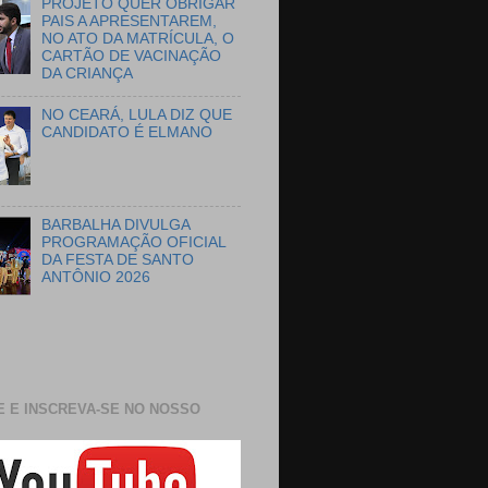
PROJETO QUER OBRIGAR
PAIS A APRESENTAREM,
NO ATO DA MATRÍCULA, O
CARTÃO DE VACINAÇÃO
DA CRIANÇA
NO CEARÁ, LULA DIZ QUE
CANDIDATO É ELMANO
BARBALHA DIVULGA
PROGRAMAÇÃO OFICIAL
DA FESTA DE SANTO
ANTÔNIO 2026
E E INSCREVA-SE NO NOSSO