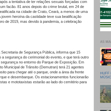
após a tentativa de ter relações sexuais forçadas com
um facão. 81 anos depois do crime brutal, em 24 de
eatificada na cidade de Crato, Ceará, a menos de uma
A jovem heroína da castidade teve sua beatificação
bro de 2019, mas devido à pandemia, a celebração
AS MA
a Secretaria de Segurança Pública, informa que 15
o a segurança do cerimonial do evento, e que terá outro
 a segurança no entorno do Parque de Exposição. Em
to Municipal de Trânsito (Demutran) terá 21 agentes
sito para chegar até o parque, onde a área da frente
HUFF 
arque e desembarque. Os estacionamentos funcionarão
MÚSI
istas e mototaxistas estarão ao lado do cemitério para