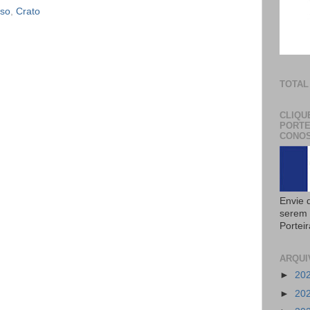
oso
,
Crato
TOTAL
CLIQU
PORTE
CONOS
Envie 
serem 
Portei
ARQUI
►
20
►
20