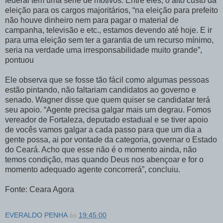
federal tem uma série de motivos. Entre eles, o alto custo da
eleição para os cargos majoritários, “na eleição para prefeito
não houve dinheiro nem para pagar o material de
campanha, televisão e etc., estamos devendo até hoje. E ir
para uma eleição sem ter a garantia de um recurso mínimo,
seria na verdade uma irresponsabilidade muito grande”,
pontuou
Ele observa que se fosse tão fácil como algumas pessoas
estão pintando, não faltariam candidatos ao governo e
senado. Wagner disse que quem quiser se candidatar terá
seu apoio. “Agente precisa galgar mais um degrau. Fomos
vereador de Fortaleza, deputado estadual e se tiver apoio
de vocês vamos galgar a cada passo para que um dia a
gente possa, ai por vontade da categoria, governar o Estado
do Ceará. Acho que esse não é o momento ainda, não
temos condição, mas quando Deus nos abençoar e for o
momento adequado agente concorrerá”, concluiu.
Fonte: Ceara Agora
EVERALDO PENHA
às
19:45:00