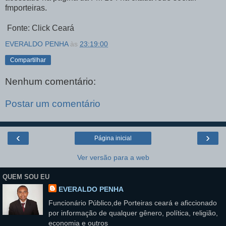
fmporteiras.
Fonte: Click Ceará
EVERALDO PENHA
às
23:19:00
Compartilhar
Nenhum comentário:
Postar um comentário
‹
›
Página inicial
Ver versão para a web
QUEM SOU EU
EVERALDO PENHA
Funcionário Público,de Porteiras ceará e aficcionado
por informação de qualquer gênero, política, religião,
economia e outros