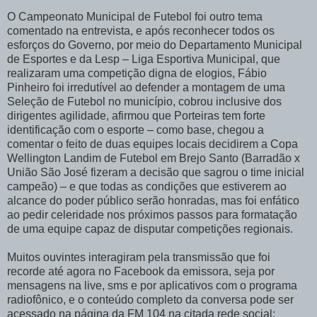
O Campeonato Municipal de Futebol foi outro tema
comentado na entrevista, e após reconhecer todos os
esforços do Governo, por meio do Departamento Municipal
de Esportes e da Lesp – Liga Esportiva Municipal, que
realizaram uma competição digna de elogios, Fábio
Pinheiro foi irredutível ao defender a montagem de uma
Seleção de Futebol no município, cobrou inclusive dos
dirigentes agilidade, afirmou que Porteiras tem forte
identificação com o esporte – como base, chegou a
comentar o feito de duas equipes locais decidirem a Copa
Wellington Landim de Futebol em Brejo Santo (Barradão x
União São José fizeram a decisão que sagrou o time inicial
campeão) – e que todas as condições que estiverem ao
alcance do poder público serão honradas, mas foi enfático
ao pedir celeridade nos próximos passos para formatação
de uma equipe capaz de disputar competições regionais.
Muitos ouvintes interagiram pela transmissão que foi
recorde até agora no Facebook da emissora, seja por
mensagens na live, sms e por aplicativos com o programa
radiofônico, e o conteúdo completo da conversa pode ser
acessado na página da FM 104 na citada rede social: