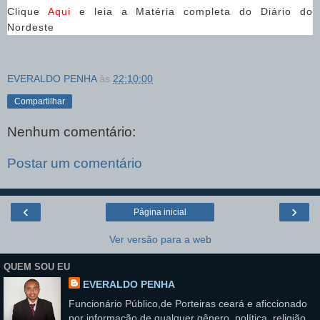
Clique
Aqui
e leia a Matéria completa do Diário do
Nordeste
EVERALDO PENHA
às
22:10:00
Compartilhar
Nenhum comentário:
Postar um comentário
‹
›
Página inicial
Ver versão para a web
QUEM SOU EU
EVERALDO PENHA
Funcionário Público,de Porteiras ceará e aficcionado
por informação de qualquer gênero, política, religião,