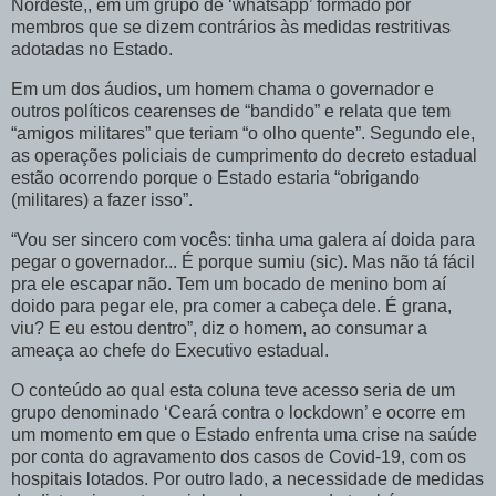
Nordeste,, em um grupo de ‘whatsapp’ formado por
membros que se dizem contrários às medidas restritivas
adotadas no Estado.
Em um dos áudios, um homem chama o governador e
outros políticos cearenses de “bandido” e relata que tem
“amigos militares” que teriam “o olho quente”. Segundo ele,
as operações policiais de cumprimento do decreto estadual
estão ocorrendo porque o Estado estaria “obrigando
(militares) a fazer isso”.
“Vou ser sincero com vocês: tinha uma galera aí doida para
pegar o governador... É porque sumiu (sic). Mas não tá fácil
pra ele escapar não. Tem um bocado de menino bom aí
doido para pegar ele, pra comer a cabeça dele. É grana,
viu? E eu estou dentro”, diz o homem, ao consumar a
ameaça ao chefe do Executivo estadual.
O conteúdo ao qual esta coluna teve acesso seria de um
grupo denominado ‘Ceará contra o lockdown’ e ocorre em
um momento em que o Estado enfrenta uma crise na saúde
por conta do agravamento dos casos de Covid-19, com os
hospitais lotados. Por outro lado, a necessidade de medidas