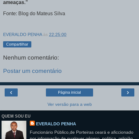
ameaças.”
Fonte: Blog do Mateus Silva
EVERALDO PENHA
às
22:25:00
Compartilhar
Nenhum comentário:
Postar um comentário
‹
›
Página inicial
Ver versão para a web
QUEM SOU EU
EVERALDO PENHA
Funcionário Público,de Porteiras ceará e aficcionado
por informação de qualquer gênero, política, religião,