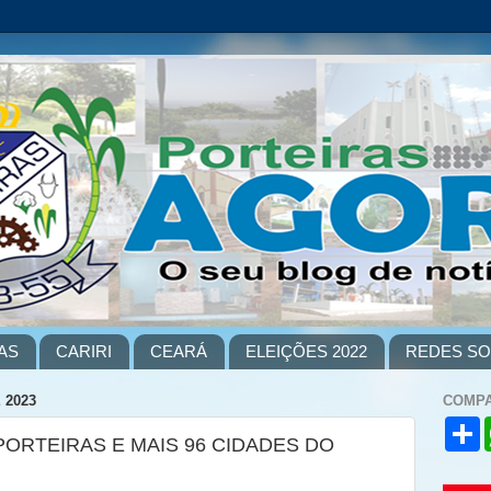
AS
CARIRI
CEARÁ
ELEIÇÕES 2022
REDES SO
 2023
COMPA
S
PORTEIRAS E MAIS 96 CIDADES DO
h
a
r