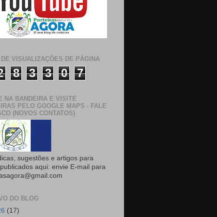
 DE VISUALIZAÇÕES DE PÁGINA
2
8
3
3
0
7
E NA BANDEIRA E VISITE
IRAS PELO GOOGLE MAPS - FALE
CO (NOVOS CONTATOS)
dicas, sugestões e artigos para
publicados aqui: envie E-mail para
rasagora@gmail.com
VO DO BLOG
26
(17)