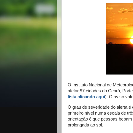
O Instituto Nacional de Meteorolo
afetar 97 cidades do Ceará, Porte
lista clicando aqui
). O aviso vale
O grau de severidade do alerta é d
primeiro nível numa escala de trê
orientação é que pessoas bebam 
prolongada ao sol.