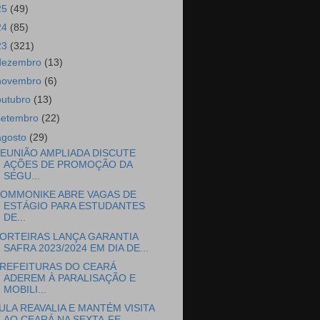
25
(49)
24
(85)
23
(321)
dezembro
(13)
novembro
(6)
outubro
(13)
setembro
(22)
agosto
(29)
EUNIÃO AMPLIADA DISCUTE
AÇÕES DE PROMOÇÃO DA
SEGU...
OMMONIKE ABRE VAGAS DE
ESTÁGIO PARA ESTUDANTES
DE...
ORTEIRAS LANÇA GARANTIA
SAFRA 2023/2024 EM DIA DE...
REFEITURAS DO CEARÁ
ADEREM À PARALISAÇÃO E
MOBILI...
ULA REAVALIA E MANTÉM VISITA
AO CEARÁ NA SEXTA-FE...