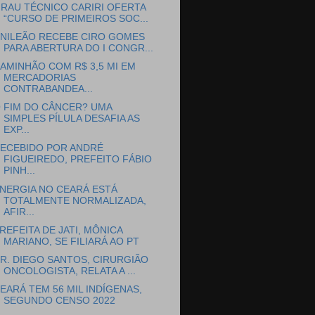
RAU TÉCNICO CARIRI OFERTA
“CURSO DE PRIMEIROS SOC...
NILEÃO RECEBE CIRO GOMES
PARA ABERTURA DO I CONGR...
AMINHÃO COM R$ 3,5 MI EM
MERCADORIAS
CONTRABANDEA...
 FIM DO CÂNCER? UMA
SIMPLES PÍLULA DESAFIA AS
EXP...
ECEBIDO POR ANDRÉ
FIGUEIREDO, PREFEITO FÁBIO
PINH...
NERGIA NO CEARÁ ESTÁ
TOTALMENTE NORMALIZADA,
AFIR...
REFEITA DE JATI, MÔNICA
MARIANO, SE FILIARÁ AO PT
R. DIEGO SANTOS, CIRURGIÃO
ONCOLOGISTA, RELATA A ...
EARÁ TEM 56 MIL INDÍGENAS,
SEGUNDO CENSO 2022