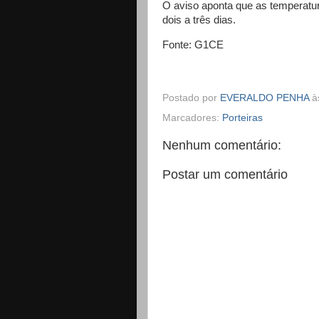
O aviso aponta que as temperatu
dois a três dias.
Fonte: G1CE
Postado por
EVERALDO PENHA
à
Marcadores:
Porteiras
Nenhum comentário:
Postar um comentário