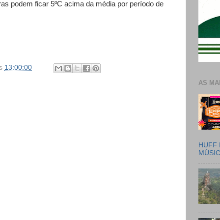
ras podem ficar 5ºC acima da média por período de
s
13:00:00
AS MA
HUFF 
MÚSI