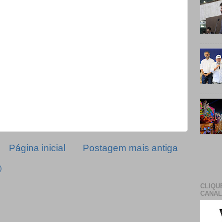
Página inicial
Postagem mais antiga
)
CLIQU
CANAL