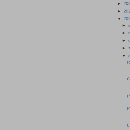
►
20
►
20
▼
20
►
►
►
►
▼
R
C
P
P
L