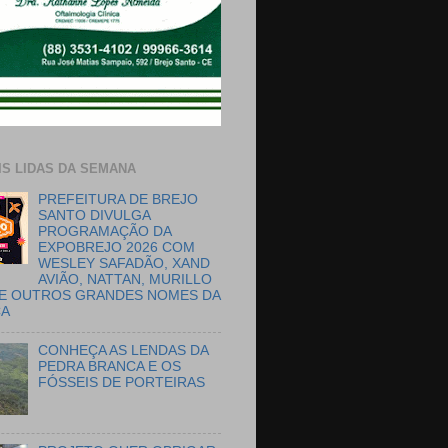
IS LIDAS DA SEMANA
PREFEITURA DE BREJO
SANTO DIVULGA
PROGRAMAÇÃO DA
EXPOBREJO 2026 COM
WESLEY SAFADÃO, XAND
AVIÃO, NATTAN, MURILLO
E OUTROS GRANDES NOMES DA
CA
CONHEÇA AS LENDAS DA
PEDRA BRANCA E OS
FÓSSEIS DE PORTEIRAS