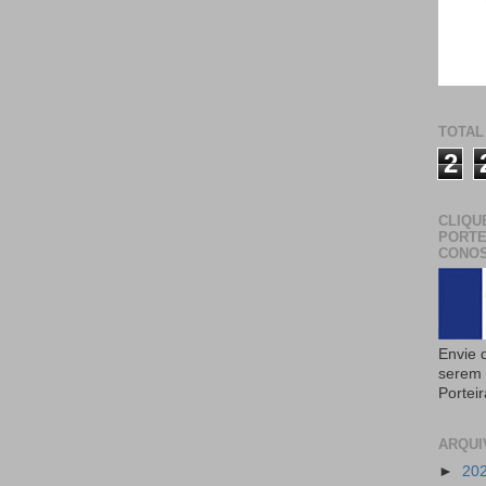
TOTAL
2
CLIQU
PORTE
CONOS
Envie 
serem 
Portei
ARQUI
►
20