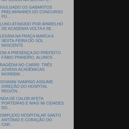
IVULGADO OS GABARITOS
PRELIMINARES DO CONCURSO
PÚ...
LUNO ATINGIDO POR APARELHO
DE ACADEMIA VOLTA A SE...
LEGRIA NA PRAÇA MARCA A
SEXTA-FEIRA DO SOL
NASCENTE
OM A PRESENÇA DO PREFEITO
FÁBIO PINHEIRO, ALUNOS ...
RAGÉDIA NO CARIRI: TRÊS
JOVENS ACADÊMICAS
MORREM ...
IOVANNI SAMPAIO ASSUME
DIREÇÃO DO HOSPITAL
REGION...
NDA DE CALOR AFETA
PORTEIRAS E MAIS 96 CIDADES
DO...
OMPLEXO HOSPITALAR SANTO
ANTÔNIO E CORAÇÃO DO
CAR...