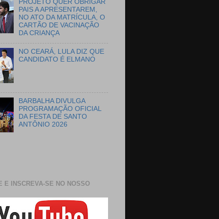
PROJETO QUER OBRIGAR
PAIS A APRESENTAREM,
NO ATO DA MATRÍCULA, O
CARTÃO DE VACINAÇÃO
DA CRIANÇA
NO CEARÁ, LULA DIZ QUE
CANDIDATO É ELMANO
BARBALHA DIVULGA
PROGRAMAÇÃO OFICIAL
DA FESTA DE SANTO
ANTÔNIO 2026
E E INSCREVA-SE NO NOSSO