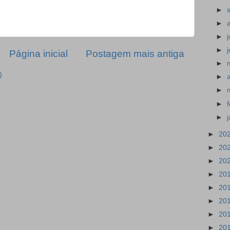
►
►
►
►
Página inicial
Postagem mais antiga
►
)
►
►
►
►
►
20
►
20
►
20
►
20
►
20
►
20
►
20
►
20