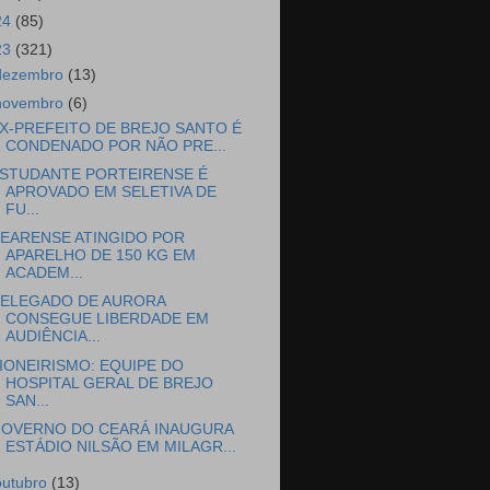
24
(85)
23
(321)
dezembro
(13)
novembro
(6)
X-PREFEITO DE BREJO SANTO É
CONDENADO POR NÃO PRE...
STUDANTE PORTEIRENSE É
APROVADO EM SELETIVA DE
FU...
EARENSE ATINGIDO POR
APARELHO DE 150 KG EM
ACADEM...
ELEGADO DE AURORA
CONSEGUE LIBERDADE EM
AUDIÊNCIA...
IONEIRISMO: EQUIPE DO
HOSPITAL GERAL DE BREJO
SAN...
OVERNO DO CEARÁ INAUGURA
ESTÁDIO NILSÃO EM MILAGR...
outubro
(13)