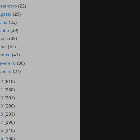
setembro
(22)
agosto
(29)
julho
(31)
junho
(30)
maio
(32)
abril
(37)
março
(41)
fevereiro
(30)
janeiro
(37)
22
(510)
21
(330)
20
(301)
19
(206)
18
(293)
17
(190)
16
(140)
15
(160)