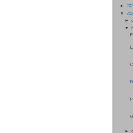
►
20
▼
20
►
▼
E
E
C
D
P
G
►