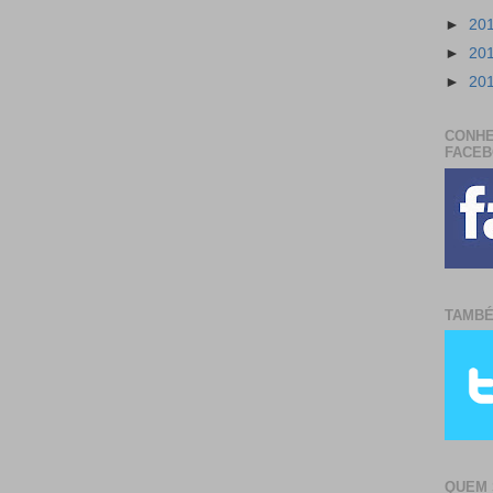
►
20
►
20
►
20
CONHE
FACE
TAMBÉ
QUEM 