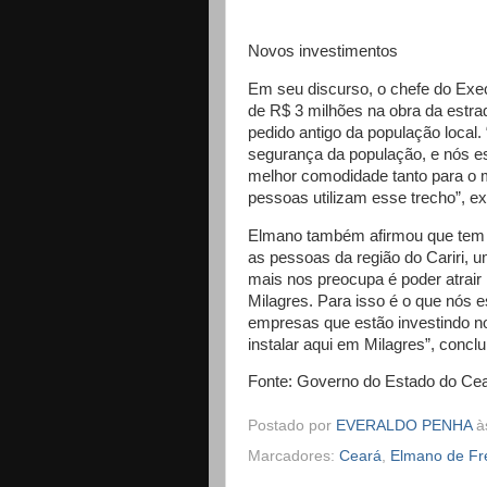
Novos investimentos
Em seu discurso, o chefe do Exe
de R$ 3 milhões na obra da estrad
pedido antigo da população local.
segurança da população, e nós e
melhor comodidade tanto para o m
pessoas utilizam esse trecho”, ex
Elmano também afirmou que tem t
as pessoas da região do Cariri, 
mais nos preocupa é poder atrair
Milagres. Para isso é o que nós e
empresas que estão investindo n
instalar aqui em Milagres”, conclu
Fonte: Governo do Estado do Ce
Postado por
EVERALDO PENHA
à
Marcadores:
Ceará
,
Elmano de Fre