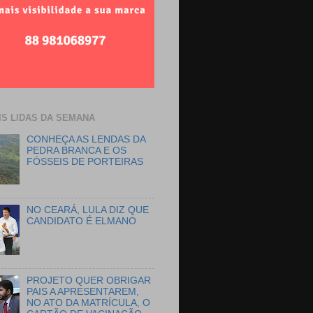
IS LIDAS DA SEMANA
CONHEÇA AS LENDAS DA
PEDRA BRANCA E OS
FÓSSEIS DE PORTEIRAS
NO CEARÁ, LULA DIZ QUE
CANDIDATO É ELMANO
PROJETO QUER OBRIGAR
PAIS A APRESENTAREM,
NO ATO DA MATRÍCULA, O