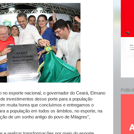
e
PUBLI
 no esporte nacional, o governador do Ceará, Elmano
a de investimentos desse porte para a população
 com muita honra que concluímos e entregamos o
para a população em todos os âmbitos, no esporte, na
zação de um sonho antigo do povo de Milagres”,
 e realizar transformações por meio do esporte,