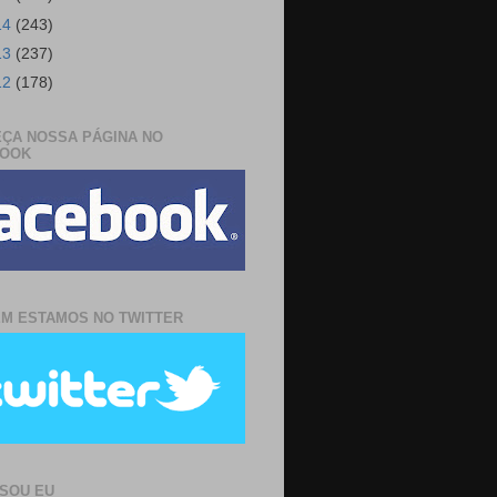
14
(243)
13
(237)
12
(178)
ÇA NOSSA PÁGINA NO
BOOK
M ESTAMOS NO TWITTER
SOU EU