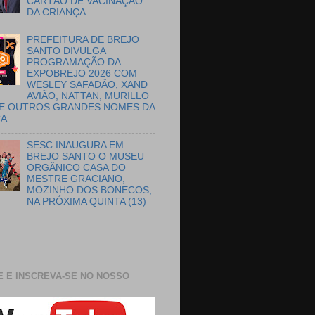
CARTÃO DE VACINAÇÃO
DA CRIANÇA
PREFEITURA DE BREJO
SANTO DIVULGA
PROGRAMAÇÃO DA
EXPOBREJO 2026 COM
WESLEY SAFADÃO, XAND
AVIÃO, NATTAN, MURILLO
E OUTROS GRANDES NOMES DA
CA
SESC INAUGURA EM
BREJO SANTO O MUSEU
ORGÂNICO CASA DO
MESTRE GRACIANO,
MOZINHO DOS BONECOS,
NA PRÓXIMA QUINTA (13)
E E INSCREVA-SE NO NOSSO