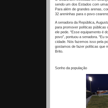
sendo um dos Estados com umas d
Para além de grandes arenas, co
32 areninhas para o povo cearens
A senadora da República, Augusta
para promover políticas pública
ele pede. “Esse equipamento é do 
povo”, pontuou a senadora. “Eu s
cidade. Nós fazemos isso pela p
gostamos de fazer políticas que
Brito.
Sonho da população