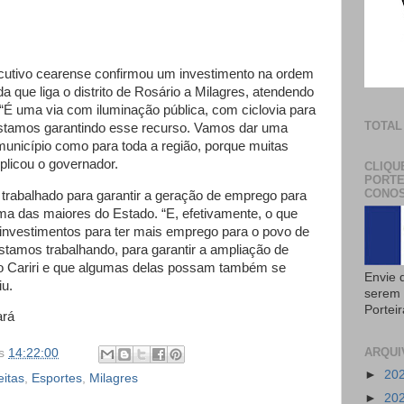
cutivo cearense confirmou um investimento na ordem
a que liga o distrito de Rosário a Milagres, atendendo
 “É uma via com iluminação pública, com ciclovia para
TOTAL
stamos garantindo esse recurso. Vamos dar uma
unicípio como para toda a região, porque muitas
plicou o governador.
CLIQU
PORTE
CONOS
rabalhado para garantir a geração de emprego para
uma das maiores do Estado. “E, efetivamente, o que
 investimentos para ter mais emprego para o povo de
stamos trabalhando, para garantir a ampliação de
o Cariri e que algumas delas possam também se
Envie 
iu.
serem 
Portei
ará
ARQUI
s
14:22:00
►
20
itas
,
Esportes
,
Milagres
►
20