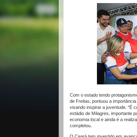
Com o estado tendo protagonismo
de Freitas, pontuou a importânci
visando inspirar a juventude. “É
estádio de Milagres, importante 
economia local e ainda é a reali
completou.
O Ceará tem investido em avançar