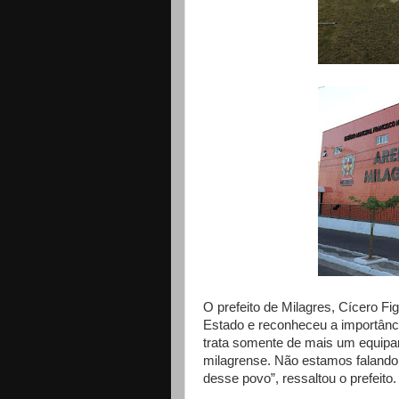
O prefeito de Milagres, Cícero F
Estado e reconheceu a importânc
trata somente de mais um equipa
milagrense. Não estamos faland
desse povo”, ressaltou o prefeito.