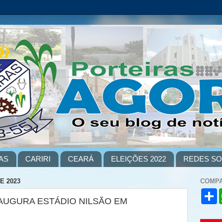
AS
CARIRI
CEARÁ
ELEIÇÕES 2022
REDES SO
E 2023
COMPA
S
AUGURA ESTÁDIO NILSÃO EM
h
a
r