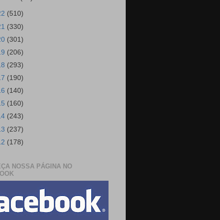
22
(510)
21
(330)
20
(301)
19
(206)
18
(293)
17
(190)
16
(140)
15
(160)
14
(243)
13
(237)
12
(178)
ÇA NOSSA PÁGINA NO
BOOK