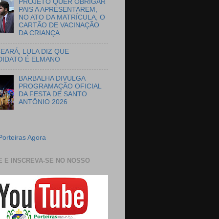
PROJETO QUER OBRIGAR
PAIS A APRESENTAREM,
NO ATO DA MATRÍCULA, O
CARTÃO DE VACINAÇÃO
DA CRIANÇA
EARÁ, LULA DIZ QUE
DIDATO É ELMANO
BARBALHA DIVULGA
PROGRAMAÇÃO OFICIAL
DA FESTA DE SANTO
ANTÔNIO 2026
Porteiras Agora
E E INSCREVA-SE NO NOSSO