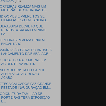
dezembro
(13)
ORTEIRAS REALIZA MAIS UM
MUTIRÃO DE CIRURGIAS DE ...
ID GOMES E PREFEITOS SE
FILIAM AO PSB EM JANEIRO...
ULA ASSINA DECRETO QUE
REAJUSTA SALÁRIO MÍNIMO
PA...
ORTEIRAS REALIZA O NATAL
ENCANTADO
AJUÍNA SÃO GERALDO ANUNCIA
LANÇAMENTO DA EMBALAGE...
OLICIAL DO RAIO MORRE EM
ACIDENTE NA BR-116
NEUMOLOGISTA DO CARIRI
ALERTA: COVID-19 NÃO
ACABO...
ZTECA CALÇADOS FAZ GRANDE
FESTA DE INAUGURAÇÃO EM...
GRICULTURA FAMILIAR DE
PORTEIRAS TERÁ EXPOSIÇÃO
E...