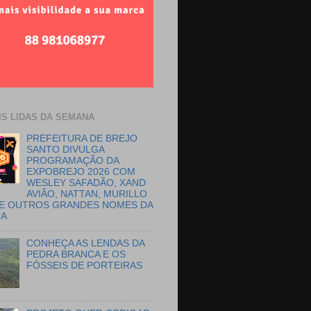
IS LIDAS DA SEMANA
PREFEITURA DE BREJO
SANTO DIVULGA
PROGRAMAÇÃO DA
EXPOBREJO 2026 COM
WESLEY SAFADÃO, XAND
AVIÃO, NATTAN, MURILLO
E OUTROS GRANDES NOMES DA
CA
CONHEÇA AS LENDAS DA
PEDRA BRANCA E OS
FÓSSEIS DE PORTEIRAS