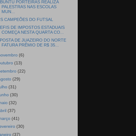
BUNTU PORTEIRAS REALIZA
PALESTRAS NAS ESCOLAS
MUN...
S CAMPEÕES DO FUTSAL
EFIS DE IMPOSTOS ESTADUAIS
COMEÇA NESTA QUARTA CO...
POSTA DE JUAZEIRO DO NORTE
FATURA PRÊMIO DE R$ 35...
novembro
(6)
outubro
(13)
setembro
(22)
agosto
(29)
julho
(31)
junho
(30)
maio
(32)
abril
(37)
março
(41)
fevereiro
(30)
janeiro
(37)