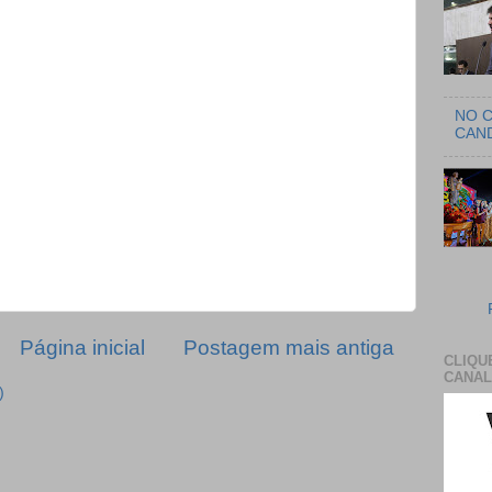
NO C
CAN
Página inicial
Postagem mais antiga
CLIQU
CANAL
)