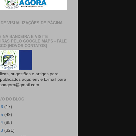
 DE VISUALIZAÇÕES DE PÁGINA
E NA BANDEIRA E VISITE
IRAS PELO GOOGLE MAPS - FALE
CO (NOVOS CONTATOS)
dicas, sugestões e artigos para
publicados aqui: envie E-mail para
rasagora@gmail.com
VO DO BLOG
26
(17)
25
(49)
24
(85)
23
(321)