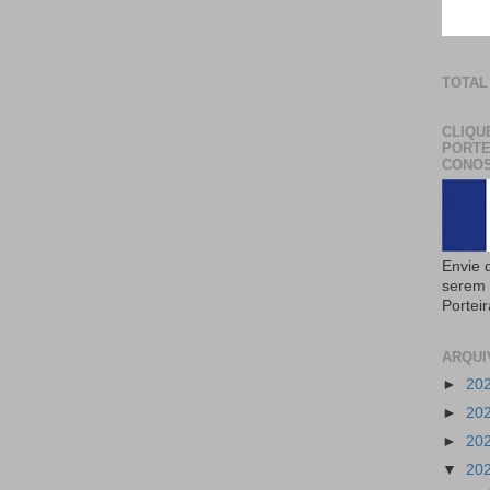
TOTAL
CLIQU
PORTE
CONOS
Envie 
serem 
Portei
ARQUI
►
20
►
20
►
20
▼
20