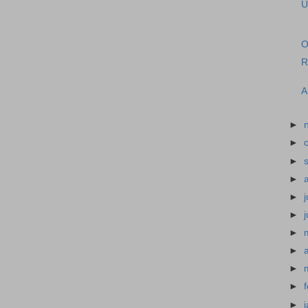
U
O
R
A
►
►
►
►
►
►
►
►
►
►
►