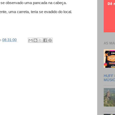
do se observado uma pancada na cabeça.
nte, uma carreta, teria se evadido do local.
s
08:31:00
AS MA
HUFF 
MÚSI