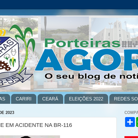
AS
CARIRI
CEARÁ
ELEIÇÕES 2022
REDES SO
DE 2023
COMPA
S
E EM ACIDENTE NA BR-116
h
a
r