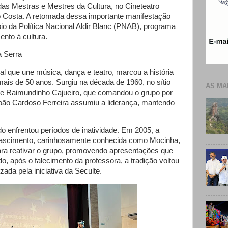
as Mestras e Mestres da Cultura, no Cineteatro
o Costa. A retomada dessa importante manifestação
poio da Política Nacional Aldir Blanc (PNAB), programa
ento à cultura.
a Serra
l que une música, dança e teatro, marcou a história
mais de 50 anos. Surgiu na década de 1960, no sítio
AS MA
 de Raimundinho Cajueiro, que comandou o grupo por
oão Cardoso Ferreira assumiu a liderança, mantendo
 enfrentou períodos de inatividade. Em 2005, a
Nascimento, carinhosamente conhecida como Mocinha,
ara reativar o grupo, promovendo apresentações que
do, após o falecimento da professora, a tradição voltou
izada pela iniciativa da Seculte.