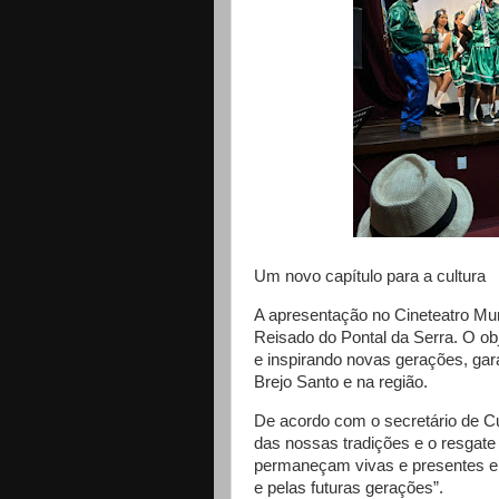
Um novo capítulo para a cultura
A apresentação no Cineteatro Muni
Reisado do Pontal da Serra. O ob
e inspirando novas gerações, gar
Brejo Santo e na região.
De acordo com o secretário de Cul
das nossas tradições e o resgat
permaneçam vivas e presentes em
e pelas futuras gerações”.