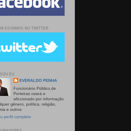
M ESTAMOS NO TWITTER
SOU EU
EVERALDO PENHA
Funcionário Público,de
Porteiras ceará e
aficcionado por informação
quer gênero, política, religião,
ia e outros
u perfil completo
BORADORES