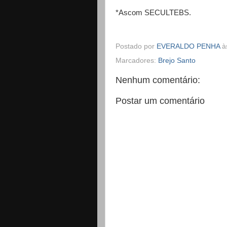
*Ascom SECULTEBS.
Postado por
EVERALDO PENHA
à
Marcadores:
Brejo Santo
Nenhum comentário:
Postar um comentário