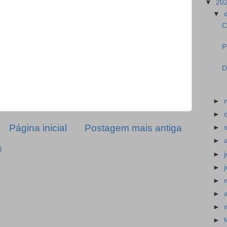
▼
20
▼
C
P
D
►
►
Página inicial
Postagem mais antiga
►
►
)
►
►
►
►
►
►