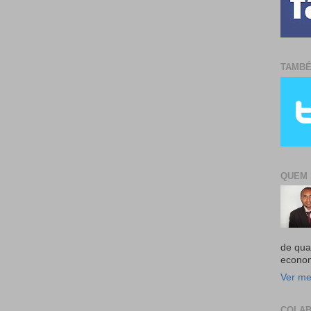
TAMBÉ
QUEM 
de qual
econom
Ver me
COLA