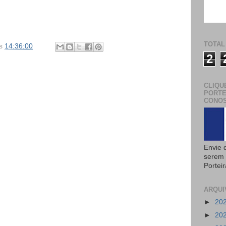
TOTAL
s
14:36:00
2
CLIQU
PORTE
CONOS
Envie 
serem 
Portei
ARQUI
►
20
►
20