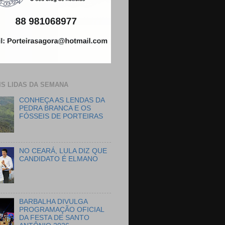
IS LIDAS DA SEMANA
CONHEÇA AS LENDAS DA
PEDRA BRANCA E OS
FÓSSEIS DE PORTEIRAS
NO CEARÁ, LULA DIZ QUE
CANDIDATO É ELMANO
BARBALHA DIVULGA
PROGRAMAÇÃO OFICIAL
DA FESTA DE SANTO