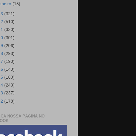
janeiro
(15)
23
(321)
22
(510)
21
(330)
20
(301)
19
(206)
18
(293)
17
(190)
16
(140)
15
(160)
14
(243)
13
(237)
12
(178)
ÇA NOSSA PÁGINA NO
BOOK