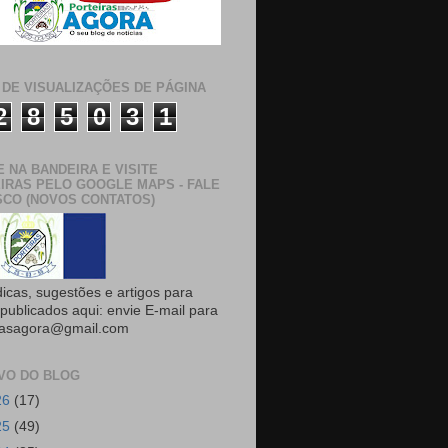
 DE VISUALIZAÇÕES DE PÁGINA
2
8
5
0
3
1
E NA BANDEIRA E VISITE
IRAS PELO GOOGLE MAPS - FALE
CO (NOVOS CONTATOS)
dicas, sugestões e artigos para
publicados aqui: envie E-mail para
rasagora@gmail.com
VO DO BLOG
26
(17)
25
(49)