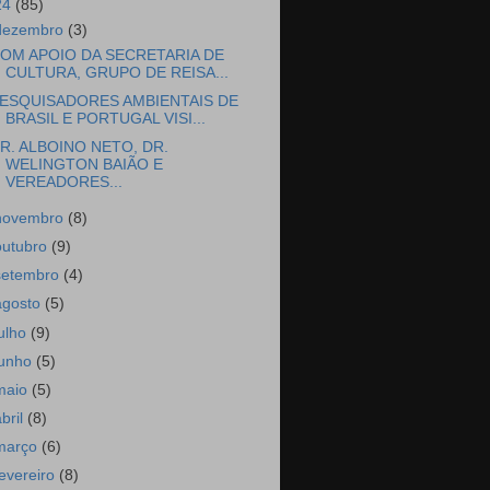
24
(85)
dezembro
(3)
OM APOIO DA SECRETARIA DE
CULTURA, GRUPO DE REISA...
ESQUISADORES AMBIENTAIS DE
BRASIL E PORTUGAL VISI...
R. ALBOINO NETO, DR.
WELINGTON BAIÃO E
VEREADORES...
novembro
(8)
outubro
(9)
setembro
(4)
agosto
(5)
julho
(9)
junho
(5)
maio
(5)
abril
(8)
março
(6)
fevereiro
(8)