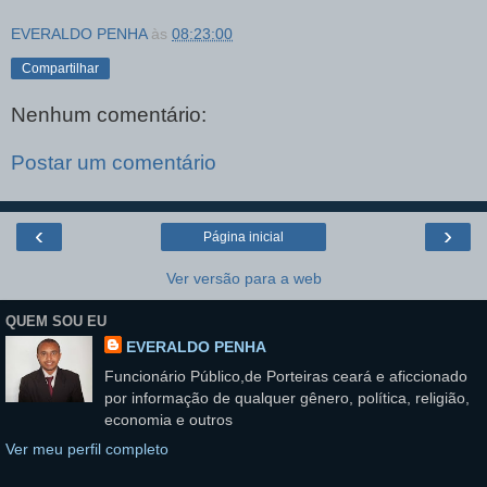
EVERALDO PENHA
às
08:23:00
Compartilhar
Nenhum comentário:
Postar um comentário
‹
›
Página inicial
Ver versão para a web
QUEM SOU EU
EVERALDO PENHA
Funcionário Público,de Porteiras ceará e aficcionado
por informação de qualquer gênero, política, religião,
economia e outros
Ver meu perfil completo