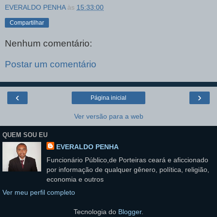
EVERALDO PENHA
às
15:33:00
Compartilhar
Nenhum comentário:
Postar um comentário
‹
›
Página inicial
Ver versão para a web
QUEM SOU EU
EVERALDO PENHA
Funcionário Público,de Porteiras ceará e aficcionado
por informação de qualquer gênero, política, religião,
economia e outros
Ver meu perfil completo
Tecnologia do
Blogger
.