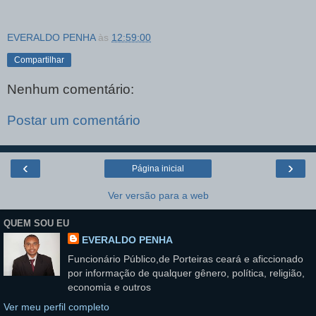
EVERALDO PENHA
às
12:59:00
Compartilhar
Nenhum comentário:
Postar um comentário
‹
›
Página inicial
Ver versão para a web
QUEM SOU EU
EVERALDO PENHA
Funcionário Público,de Porteiras ceará e aficcionado
por informação de qualquer gênero, política, religião,
economia e outros
Ver meu perfil completo