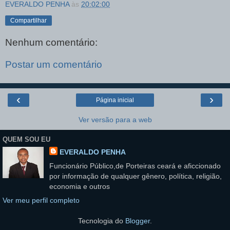
EVERALDO PENHA
às
20:02:00
Compartilhar
Nenhum comentário:
Postar um comentário
‹
›
Página inicial
Ver versão para a web
QUEM SOU EU
EVERALDO PENHA
Funcionário Público,de Porteiras ceará e aficcionado
por informação de qualquer gênero, política, religião,
economia e outros
Ver meu perfil completo
Tecnologia do
Blogger
.