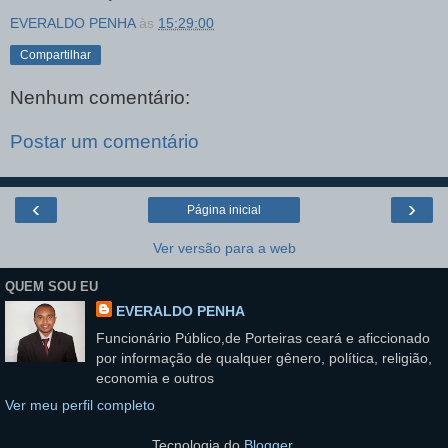
EVERALDO PENHA
às
15:29:00
Compartilhar
Nenhum comentário:
Postar um comentário
‹
›
Página inicial
Ver versão para a web
QUEM SOU EU
EVERALDO PENHA
Funcionário Público,de Porteiras ceará e aficcionado
por informação de qualquer gênero, política, religião,
economia e outros
Ver meu perfil completo
Tecnologia do
Blogger
.