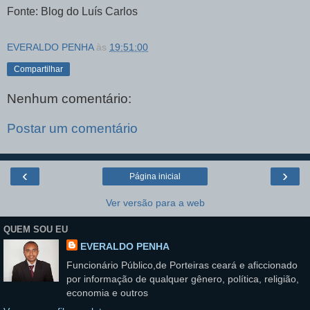
Fonte: Blog do Luís Carlos
EVERALDO PENHA
às
19:51:00
Compartilhar
Nenhum comentário:
Postar um comentário
‹
›
Página inicial
Ver versão para a web
QUEM SOU EU
EVERALDO PENHA
Funcionário Público,de Porteiras ceará e aficcionado
por informação de qualquer gênero, política, religião,
economia e outros