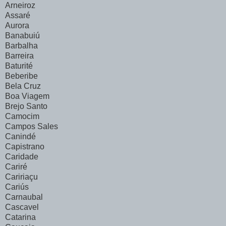
Arneiroz
Assaré
Aurora
Banabuiú
Barbalha
Barreira
Baturité
Beberibe
Bela Cruz
Boa Viagem
Brejo Santo
Camocim
Campos Sales
Canindé
Capistrano
Caridade
Cariré
Caririaçu
Cariús
Carnaubal
Cascavel
Catarina