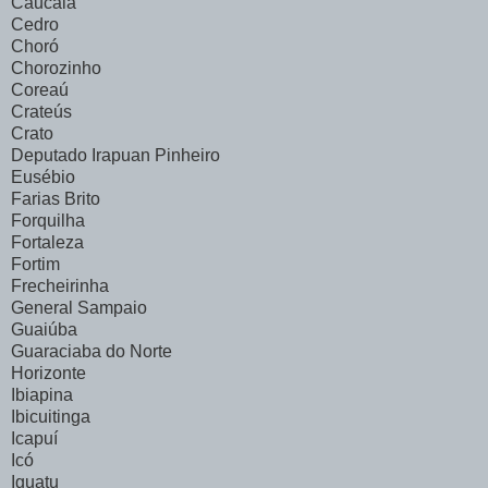
Caucaia
Cedro
Choró
Chorozinho
Coreaú
Crateús
Crato
Deputado Irapuan Pinheiro
Eusébio
Farias Brito
Forquilha
Fortaleza
Fortim
Frecheirinha
General Sampaio
Guaiúba
Guaraciaba do Norte
Horizonte
Ibiapina
Ibicuitinga
Icapuí
Icó
Iguatu