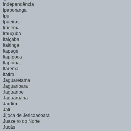
Independência
Ipaporanga
Ipu
Ipueiras
Iracema
Irauçuba
Itaiçaba
Itaitinga
Itapagé
Itapipoca
Itapiúna
Itarema
Itatira
Jaguaretama
Jaguaribara
Jaguaribe
Jaguaruana
Jardim
Jati
Jijoca de Jericoacoara
Juazeiro do Norte
Jucás