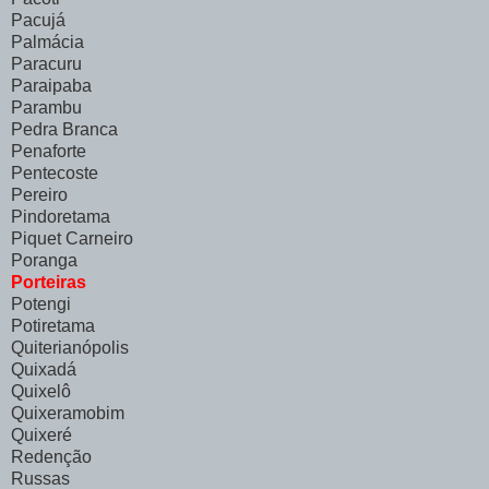
Pacujá
Palmácia
Paracuru
Paraipaba
Parambu
Pedra Branca
Penaforte
Pentecoste
Pereiro
Pindoretama
Piquet Carneiro
Poranga
Porteiras
Potengi
Potiretama
Quiterianópolis
Quixadá
Quixelô
Quixeramobim
Quixeré
Redenção
Russas