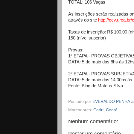
TOTAL: 106 Vagas
As inscrições serão realizadas on
através do site
http://cev.urca.br
Taxas de inscrição: R$ 100,00 (ní
150 (nível superior)
Provas:
1ª ETAPA - PROVAS OBJETIVA
DATA: 5 de maio das 8hs às 12h
2ª ETAPA - PROVAS SUBJETIV
DATA: 5 de maio das 14:00hs às 
Fonte: Blog do Mateus Silva
Postado por
EVERALDO PENHA
à
Marcadores:
Cariri
,
Ceará
Nenhum comentário:
Postar um comentário