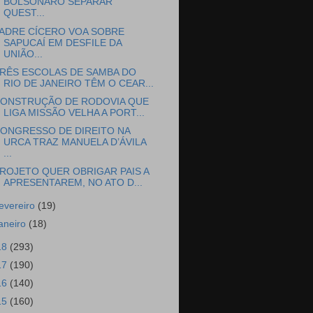
BOLSONARO SEPARAR
QUEST...
ADRE CÍCERO VOA SOBRE
SAPUCAÍ EM DESFILE DA
UNIÃO...
RÊS ESCOLAS DE SAMBA DO
RIO DE JANEIRO TÊM O CEAR...
ONSTRUÇÃO DE RODOVIA QUE
LIGA MISSÃO VELHA A PORT...
ONGRESSO DE DIREITO NA
URCA TRAZ MANUELA D’ÁVILA
...
ROJETO QUER OBRIGAR PAIS A
APRESENTAREM, NO ATO D...
fevereiro
(19)
janeiro
(18)
18
(293)
17
(190)
16
(140)
15
(160)