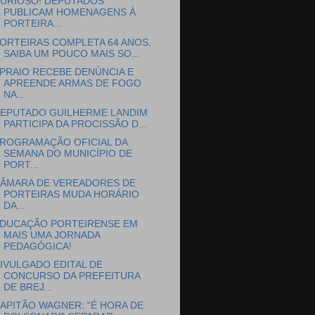
URIOSO! DEPUTADOS
PUBLICAM HOMENAGENS À
PORTEIRA...
ORTEIRAS COMPLETA 64 ANOS,
SAIBA UM POUCO MAIS SO...
PRAIO RECEBE DENÚNCIA E
APREENDE ARMAS DE FOGO
NA...
EPUTADO GUILHERME LANDIM
PARTICIPA DA PROCISSÃO D...
ROGRAMAÇÃO OFICIAL DA
SEMANA DO MUNICÍPIO DE
PORT...
ÂMARA DE VEREADORES DE
PORTEIRAS MUDA HORÁRIO
DA...
DUCAÇÃO PORTEIRENSE EM
MAIS UMA JORNADA
PEDAGÓGICA!
IVULGADO EDITAL DE
CONCURSO DA PREFEITURA
DE BREJ...
APITÃO WAGNER: “É HORA DE