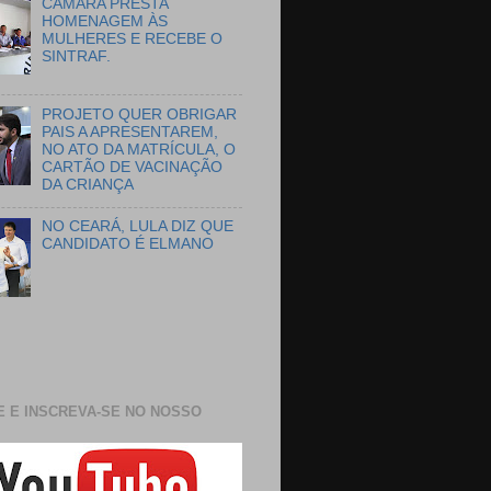
CÂMARA PRESTA
HOMENAGEM ÀS
MULHERES E RECEBE O
SINTRAF.
PROJETO QUER OBRIGAR
PAIS A APRESENTAREM,
NO ATO DA MATRÍCULA, O
CARTÃO DE VACINAÇÃO
DA CRIANÇA
NO CEARÁ, LULA DIZ QUE
CANDIDATO É ELMANO
E E INSCREVA-SE NO NOSSO