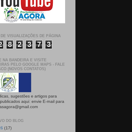
 DE VISUALIZAÇÕES DE PÁGINA
2
8
2
3
7
3
E NA BANDEIRA E VISITE
IRAS PELO GOOGLE MAPS - FALE
CO (NOVOS CONTATOS)
dicas, sugestões e artigos para
publicados aqui: envie E-mail para
rasagora@gmail.com
VO DO BLOG
26
(17)