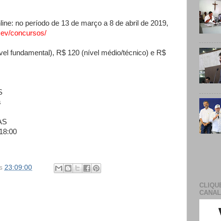
line: no período de 13 de março a 8 de abril de 2019,
/cev/concursos/
vel fundamental), R$ 120 (nível médio/técnico) e R$
S
s
AS
18:00
s
23:09:00
CLIQU
CANAL