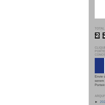
TOTAL
2
CLIQU
PORTE
CONOS
Envie 
serem 
Portei
ARQUI
►
20