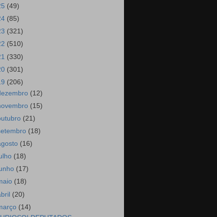
25
(49)
24
(85)
23
(321)
22
(510)
21
(330)
20
(301)
19
(206)
dezembro
(12)
novembro
(15)
outubro
(21)
setembro
(18)
agosto
(16)
julho
(18)
junho
(17)
maio
(18)
abril
(20)
março
(14)