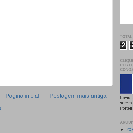
TOTAL
2
CLIQU
PORTE
CONOS
Página inicial
Postagem mais antiga
Envie 
serem 
)
Portei
ARQUI
►
20