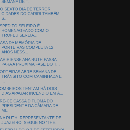
SEMANA DE T...
O SEXTO DIA DE TERROR,
CIDADES DO CARIRI TAMBÉM
S...
SPEDITO SELEIRO É
HOMENAGEADO COM O
TROFÉU SEREIA...
ASA DA MEMÓRIA DE
PORTEIRAS COMPLETA 12
ANOS NESS...
ARIRIENSE ANA RUTH PASSA
PARA A PRÓXIMA FASE DO T...
ORTEIRAS ABRE SEMANA DE
TRÂNSITO COM CAMINHADA E
...
OMBEIROS TENTAM HÁ DOIS
DIAS APAGAR INCÊNDIO EM Á...
RE-CE CASSA DIPLOMA DO
PRESIDENTE DA CÂMARA DE
MI...
NA RUTH, REPRESENTANTE DE
JUAZEIRO, SEGUE NO ‘THE...