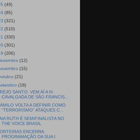
25
(49)
24
(85)
23
(321)
22
(510)
21
(330)
20
(301)
19
(206)
dezembro
(12)
novembro
(15)
outubro
(21)
setembro
(18)
REJO SANTO: VEM AÍ A III
CAVALGADA DE SÃO FRANCIS...
AMILO VOLTA A DEFINIR COMO
“TERRORISMO” ATAQUES C...
NA RUTH É SEMIFINALISTA NO
THE VOICE BRASIL
ORTEIRAS ENCERRA
PROGRAMAÇÃO DA SUA I