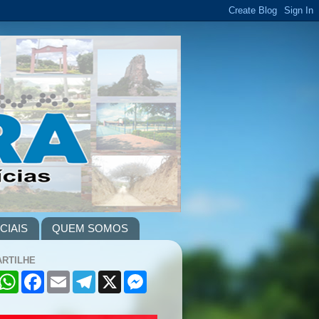
CIAIS
QUEM SOMOS
RTILHE
W
F
E
T
X
M
h
a
m
e
e
a
c
a
l
s
t
e
i
e
s