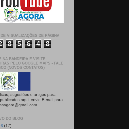
 DE VISUALIZAÇÕES DE PÁGINA
2
8
5
6
4
8
E NA BANDEIRA E VISITE
IRAS PELO GOOGLE MAPS - FALE
CO (NOVOS CONTATOS)
dicas, sugestões e artigos para
publicados aqui: envie E-mail para
rasagora@gmail.com
VO DO BLOG
26
(17)