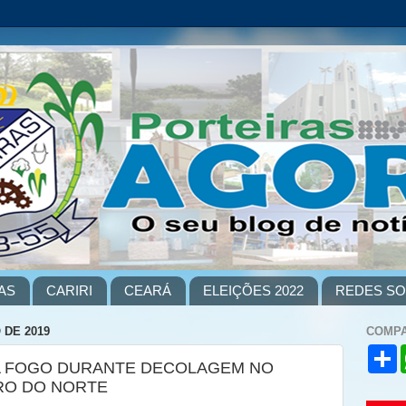
AS
CARIRI
CEARÁ
ELEIÇÕES 2022
REDES SO
 DE 2019
COMPA
S
GA FOGO DURANTE DECOLAGEM NO
h
a
RO DO NORTE
r