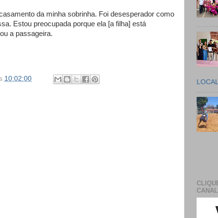
 casamento da minha sobrinha. Foi desesperador como
a. Estou preocupada porque ela [a filha] está
tou a passageira.
s
10:02:00
LOCA
CLIQU
CANAL