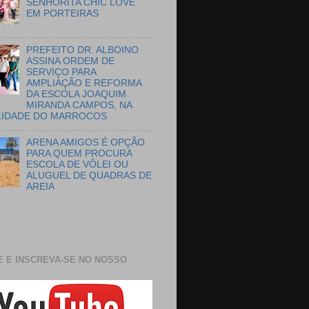
SENHORITA CHIC LOVE
EM PORTEIRAS
PREFEITO DR. ALBOINO
ASSINA ORDEM DE
SERVIÇO PARA
AMPLIAÇÃO E REFORMA
DA ESCOLA JOAQUIM
MIRANDA CAMPOS, NA
LIDADE DO MARROCOS
ARENA AMIGOS É OPÇÃO
PARA QUEM PROCURA
ESCOLA DE VÔLEI OU
ALUGUEL DE QUADRAS DE
AREIA
E E INSCREVA-SE NO NOSSO