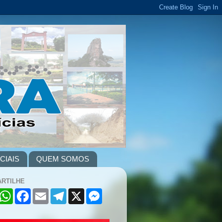
CIAIS
QUEM SOMOS
RTILHE
W
F
E
T
X
M
h
a
m
e
e
a
c
a
l
s
t
e
i
e
s