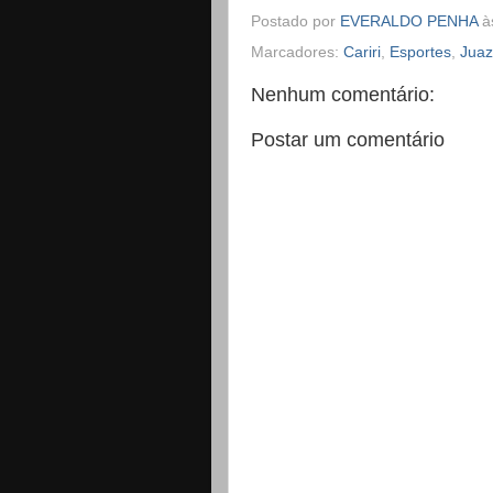
Postado por
EVERALDO PENHA
à
Marcadores:
Cariri
,
Esportes
,
Juaz
Nenhum comentário:
Postar um comentário