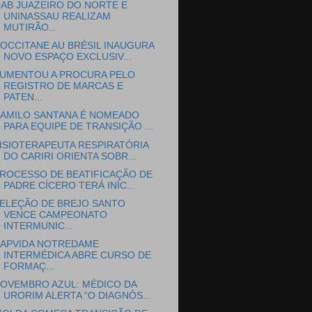
AB JUAZEIRO DO NORTE E
UNINASSAU REALIZAM
MUTIRÃO...
’OCCITANE AU BRÉSIL INAUGURA
NOVO ESPAÇO EXCLUSIV...
UMENTOU A PROCURA PELO
REGISTRO DE MARCAS E
PATEN...
AMILO SANTANA É NOMEADO
PARA EQUIPE DE TRANSIÇÃO ...
ISIOTERAPEUTA RESPIRATÓRIA
DO CARIRI ORIENTA SOBR...
ROCESSO DE BEATIFICAÇÃO DE
PADRE CÍCERO TERÁ INÍC...
ELEÇÃO DE BREJO SANTO
VENCE CAMPEONATO
INTERMUNIC...
APVIDA NOTREDAME
INTERMÉDICA ABRE CURSO DE
FORMAÇ...
OVEMBRO AZUL: MÉDICO DA
URORIM ALERTA “O DIAGNÓS...