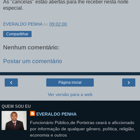
As "cancelas" estão abertas para lhe receber nesta noite
especial.
EVERALDO PENHA
às
09:02:00
Compartilhar
Nenhum comentário:
Postar um comentário
‹
›
Página inicial
Ver versão para a web
QUEM SOU EU
EVERALDO PENHA
Funcionário Público,de Porteiras ceará e aficcionado
por informação de qualquer gênero, política, religião,
economia e outros