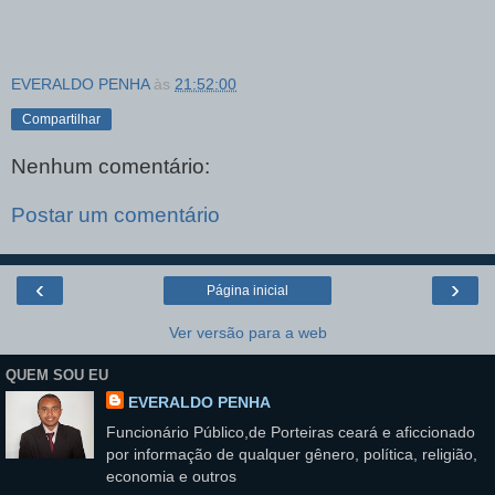
EVERALDO PENHA
às
21:52:00
Compartilhar
Nenhum comentário:
Postar um comentário
‹
›
Página inicial
Ver versão para a web
QUEM SOU EU
EVERALDO PENHA
Funcionário Público,de Porteiras ceará e aficcionado
por informação de qualquer gênero, política, religião,
economia e outros