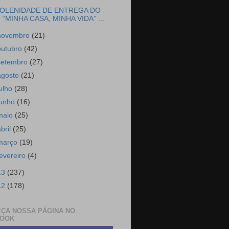
OLENIDADE DE ENTREGA DO
“MINHA CASA, MINHA VIDA” ...
novembro
(21)
outubro
(42)
setembro
(27)
agosto
(21)
julho
(28)
junho
(16)
maio
(25)
abril
(25)
março
(19)
fevereiro
(4)
13
(237)
12
(178)
ÇA NOSSA PÁGINA NO
BOOK