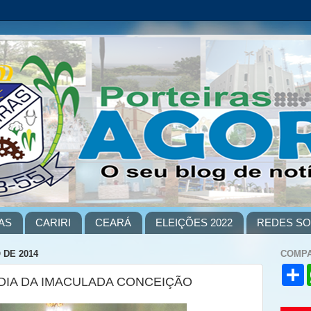
AS
CARIRI
CEARÁ
ELEIÇÕES 2022
REDES SO
 DE 2014
COMPA
S
DIA DA IMACULADA CONCEIÇÃO
h
a
r