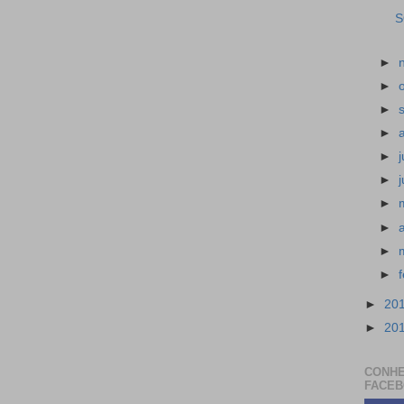
S
►
►
►
►
►
►
►
►
►
►
►
20
►
20
CONHE
FACE