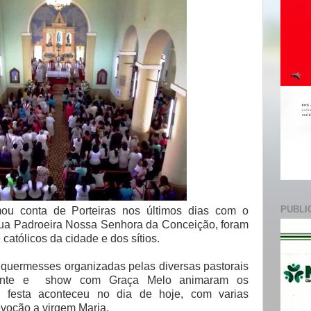
e
PUBLI
mou conta de Porteiras nos últimos dias com o
a Padroeira Nossa Senhora da Conceição, foram
católicos da cidade e dos sítios.
 quermesses organizadas pelas diversas pastorais
icente e show com Graça Melo animaram os
a festa aconteceu no dia de hoje, com varias
evoção a virgem Maria.