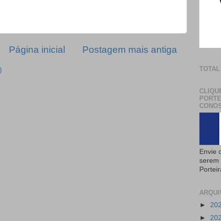
Página inicial
Postagem mais antiga
TOTAL
)
CLIQU
PORTE
CONOS
Envie 
serem 
Portei
ARQUI
►
20
►
20