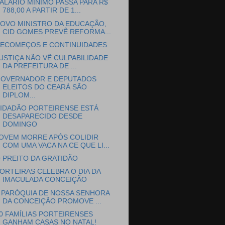
ALÁRIO MÍNIMO PASSA PARA R$
788,00 A PARTIR DE 1...
OVO MINISTRO DA EDUCAÇÃO,
CID GOMES PREVÊ REFORMA...
ECOMEÇOS E CONTINUIDADES
USTIÇA NÃO VÊ CULPABILIDADE
DA PREFEITURA DE ...
OVERNADOR E DEPUTADOS
ELEITOS DO CEARÁ SÃO
DIPLOM...
IDADÃO PORTEIRENSE ESTÁ
DESAPARECIDO DESDE
DOMINGO
OVEM MORRE APÓS COLIDIR
COM UMA VACA NA CE QUE LI...
 PREITO DA GRATIDÃO
ORTEIRAS CELEBRA O DIA DA
IMACULADA CONCEIÇÃO
 PARÓQUIA DE NOSSA SENHORA
DA CONCEIÇÃO PROMOVE ...
0 FAMÍLIAS PORTEIRENSES
GANHAM CASAS NO NATAL!