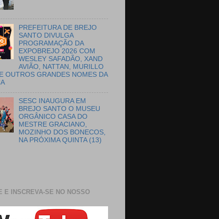
PREFEITURA DE BREJO
SANTO DIVULGA
PROGRAMAÇÃO DA
EXPOBREJO 2026 COM
WESLEY SAFADÃO, XAND
AVIÃO, NATTAN, MURILLO
E OUTROS GRANDES NOMES DA
CA
SESC INAUGURA EM
BREJO SANTO O MUSEU
ORGÂNICO CASA DO
MESTRE GRACIANO,
MOZINHO DOS BONECOS,
NA PRÓXIMA QUINTA (13)
E E INSCREVA-SE NO NOSSO