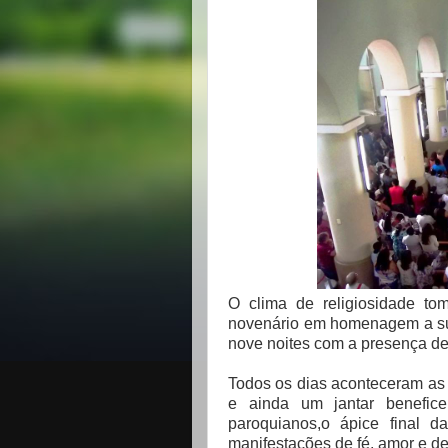
O clima de religiosidade to
novenário em homenagem a su
nove noites com a presença de 
Todos os dias aconteceram as
e ainda um jantar benef
paroquianos,o ápice final d
manifestações de fé, amor e d