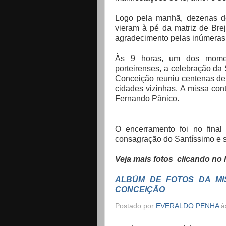
Logo pela manhã, dezenas de
vieram à pé da matriz de Bre
agradecimento pelas inúmeras 
Às 9 horas, um dos moment
porteirenses, a celebração d
Conceição reuniu centenas de 
cidades vizinhas. A missa co
Fernando Pânico.
O encerramento foi no final
consagração do Santíssimo e so
Veja mais fotos clicando no l
ALBÚM DE FOTOS DA MI
CONCEIÇÃO
Postado por
EVERALDO PENHA
à