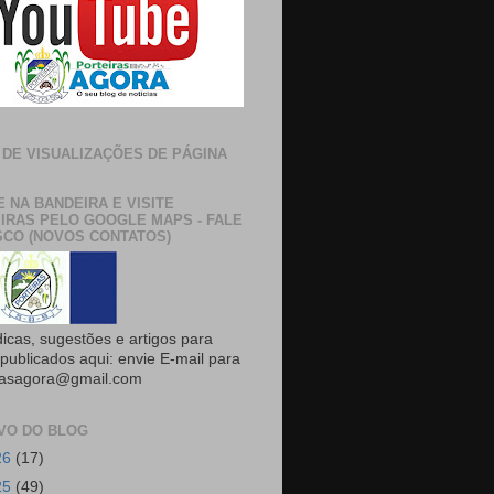
 DE VISUALIZAÇÕES DE PÁGINA
E NA BANDEIRA E VISITE
IRAS PELO GOOGLE MAPS - FALE
CO (NOVOS CONTATOS)
dicas, sugestões e artigos para
publicados aqui: envie E-mail para
rasagora@gmail.com
VO DO BLOG
26
(17)
25
(49)