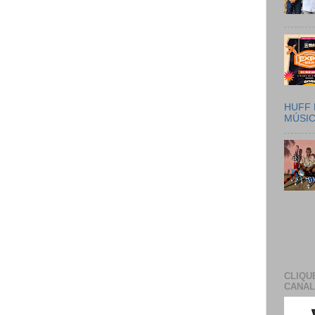
HUFF 
MÚSI
CLIQU
CANAL