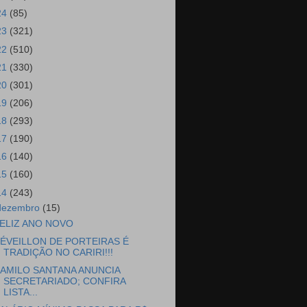
24
(85)
23
(321)
22
(510)
21
(330)
20
(301)
19
(206)
18
(293)
17
(190)
16
(140)
15
(160)
14
(243)
dezembro
(15)
ELIZ ANO NOVO
ÉVEILLON DE PORTEIRAS É
TRADIÇÃO NO CARIRI!!!
AMILO SANTANA ANUNCIA
SECRETARIADO; CONFIRA
LISTA...