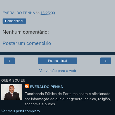
EVERALDO PENHA
às
15:25:00
Compartilhar
Nenhum comentário:
Postar um comentário
‹
›
Página inicial
Ver versão para a web
QUEM SOU EU
EVERALDO PENHA
Funcionário Público,de Porteiras ceará e aficcionado
por informação de qualquer gênero, política, religião,
economia e outros
Ver meu perfil completo