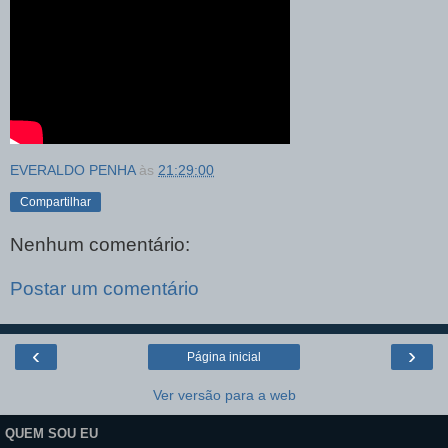
EVERALDO PENHA
às
21:29:00
Compartilhar
Nenhum comentário:
Postar um comentário
‹
›
Página inicial
Ver versão para a web
QUEM SOU EU