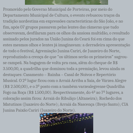
Promovido pelo Governo Municipal de Porteiras, por meio do
Departamento Municipal de Cultura, o evento rebuscou traços da
tradição nordestina em expressões características do São João, e no
fim, após 07 grupos passarem pelas lentes das câmeras que tudo
observavam, desfilaram para os olhos da ansiosa multidão, o resultado
assinado pelos jurados na União Junina do Ceará foi em cima do que
estes mesmos olhos e lentes já imaginavam: a derradeira apresentação
de todo o festival, Agremiação Junina Cariri, de Juazeiro do Norte,
reproduzindo a crença de que “os últimos serão os primeiros” sagrou-
se campeã. Na bagagem de volta pra casa, além do cheque de R$
3.500,00, a quadrilha que dominou toda a premiação, levou ainda os
destaques: Casamento – Rainha – Casal de Noivos e Repertório
Musical. O 2º lugar ficou com o Arraiá Arriba a Saia, de Várzea Alegre
(R$ 2.500,00), e o 3º posto com a também varzealegrense Quadrilha
Fogo na Roça (R$ 1.500,00). Respectivamente, do 4º ao 7º lugares, a
colocação assim ficou: Arraiá do Ribuliço (Altaneira); Rochedo dos
Matutinos (Juazeiro do Norte); Arraiá da Nascença (Brejo Santo); CIA
Junina Paixão Cariri (Juazeiro do Norte).