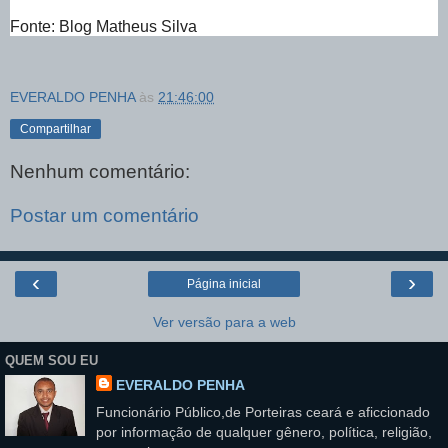
Fonte: Blog Matheus Silva
EVERALDO PENHA
às
21:46:00
Compartilhar
Nenhum comentário:
Postar um comentário
‹
›
Página inicial
Ver versão para a web
QUEM SOU EU
EVERALDO PENHA
Funcionário Público,de Porteiras ceará e aficcionado
por informação de qualquer gênero, política, religião,