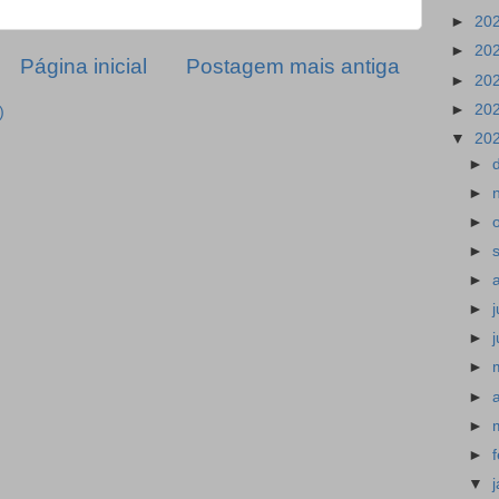
►
20
►
20
Página inicial
Postagem mais antiga
►
20
►
20
)
▼
20
►
►
►
►
►
►
►
►
►
►
►
▼