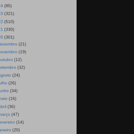
24
(85)
23
(321)
22
(510)
21
(330)
20
(301)
dezembro
(21)
novembro
(19)
outubro
(12)
setembro
(32)
agosto
(24)
julho
(26)
junho
(34)
maio
(16)
abril
(36)
março
(47)
fevereiro
(14)
janeiro
(20)