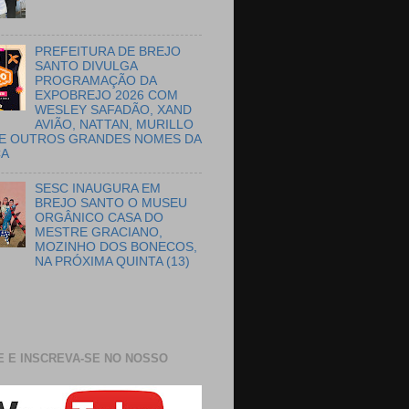
PREFEITURA DE BREJO
SANTO DIVULGA
PROGRAMAÇÃO DA
EXPOBREJO 2026 COM
WESLEY SAFADÃO, XAND
AVIÃO, NATTAN, MURILLO
E OUTROS GRANDES NOMES DA
CA
SESC INAUGURA EM
BREJO SANTO O MUSEU
ORGÂNICO CASA DO
MESTRE GRACIANO,
MOZINHO DOS BONECOS,
NA PRÓXIMA QUINTA (13)
E E INSCREVA-SE NO NOSSO