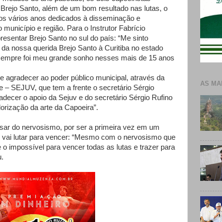
Brejo Santo, além de um bom resultado nas lutas, o
os vários anos dedicados à disseminação e
 município e região. Para o Instrutor Fabrício
esentar Brejo Santo no sul do país: “Me sinto
da nossa querida Brejo Santo à Curitiba no estado
 sempre foi meu grande sonho nesses mais de 15 anos
e agradecer ao poder público municipal, através da
AS MA
e – SEJUV, que tem a frente o secretário Sérgio
decer o apoio da Sejuv e do secretário Sérgio Rufino
rização da arte da Capoeira”.
r do nervosismo, por ser a primeira vez em um
 vai lutar para vencer: “Mesmo com o nervosismo que
 o impossível para vencer todas as lutas e trazer para
u.