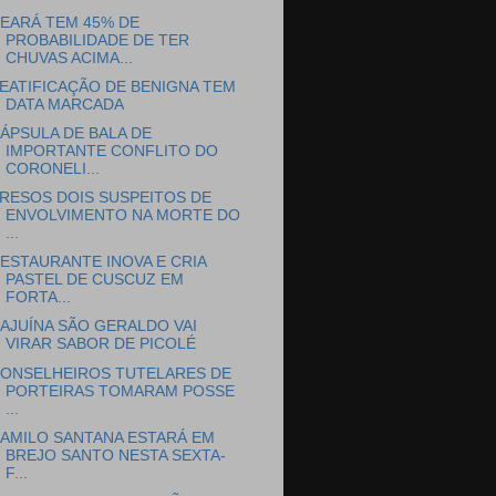
EARÁ TEM 45% DE
PROBABILIDADE DE TER
CHUVAS ACIMA...
EATIFICAÇÃO DE BENIGNA TEM
DATA MARCADA
ÁPSULA DE BALA DE
IMPORTANTE CONFLITO DO
CORONELI...
RESOS DOIS SUSPEITOS DE
ENVOLVIMENTO NA MORTE DO
...
ESTAURANTE INOVA E CRIA
PASTEL DE CUSCUZ EM
FORTA...
AJUÍNA SÃO GERALDO VAI
VIRAR SABOR DE PICOLÉ
ONSELHEIROS TUTELARES DE
PORTEIRAS TOMARAM POSSE
...
AMILO SANTANA ESTARÁ EM
BREJO SANTO NESTA SEXTA-
F...