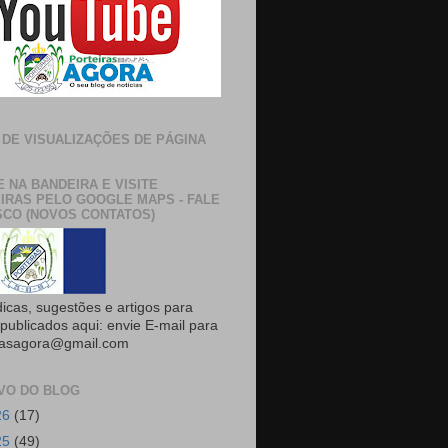
 DE VISUALIZAÇÕES DE PÁGINA
E NA BANDEIRA E VISITE
IRAS PELO GOOGLE MAPS - FALE
CO (NOVOS CONTATOS)
dicas, sugestões e artigos para
publicados aqui: envie E-mail para
rasagora@gmail.com
VO DO BLOG
26
(17)
25
(49)