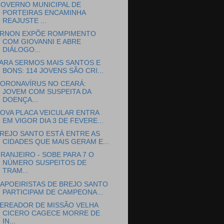
OVERNO MUNICIPAL DE
PORTEIRAS ENCAMINHA
REAJUSTE ...
RNON EXPÕE ROMPIMENTO
COM GIOVANNI E ABRE
DIÁLOGO...
ARA SERMOS MAIS SANTOS E
BONS: 114 JOVENS SÃO CRI...
ORONAVÍRUS NO CEARÁ:
JOVEM COM SUSPEITA DA
DOENÇA...
OVA PLACA VEICULAR ENTRA
EM VIGOR DIA 3 DE FEVERE...
REJO SANTO ESTÁ ENTRE AS
CIDADES QUE MAIS GERAM E...
RANJEIRO - SOBE PARA 7 O
NÚMERO SUSPEITOS DE
TRAM...
APOEIRISTAS DE BREJO SANTO
PARTICIPAM DE CAMPEONA...
EREADOR DE MISSÃO VELHA
CICERO CAGECE MORRE DE
IN...