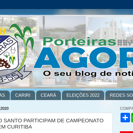
AS
CARIRI
CEARÁ
ELEIÇÕES 2022
REDES SO
 2020
COMPA
S
O SANTO PARTICIPAM DE CAMPEONATO
h
a
EM CURITIBA
r