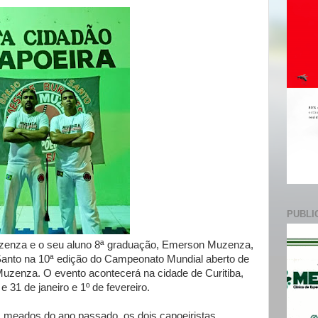
e
PUBLI
uzenza e o seu aluno 8ª graduação, Emerson Muzenza,
 Santo na 10ª edição do Campeonato Mundial aberto de
uzenza. O evento acontecerá na cidade de Curitiba,
 31 de janeiro e 1º de fevereiro.
meados do ano passado, os dois capoeiristas