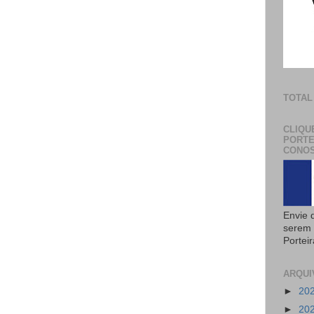
TOTAL
CLIQU
PORTE
CONOS
Envie 
serem 
Portei
ARQUI
►
20
►
20