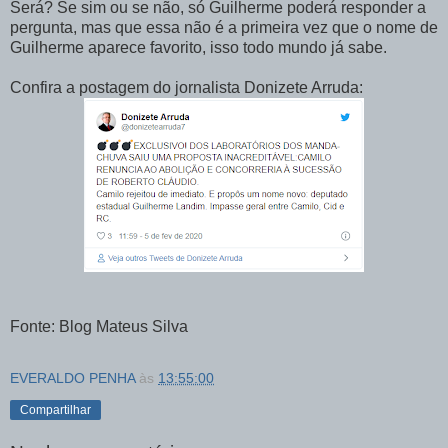
Será? Se sim ou se não, só Guilherme poderá responder a
pergunta, mas que essa não é a primeira vez que o nome de
Guilherme aparece favorito, isso todo mundo já sabe.
Confira a postagem do jornalista Donizete Arruda:
Fonte: Blog Mateus Silva
EVERALDO PENHA
às
13:55:00
Compartilhar