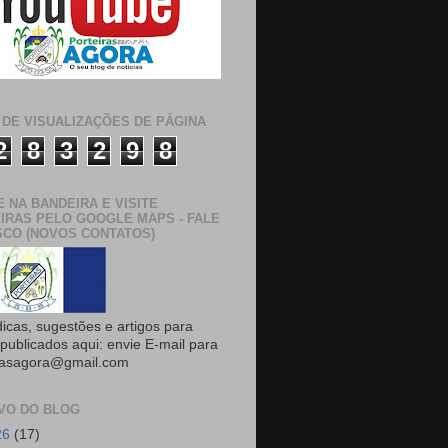
 DE VISUALIZAÇÕES DE PÁGINA
2
8
3
2
9
8
E NA BANDEIRA E VISITE
IRAS PELO GOOGLE MAPS - FALE
CO (NOVOS CONTATOS)
dicas, sugestões e artigos para
publicados aqui: envie E-mail para
rasagora@gmail.com
VO DO BLOG
26
(17)