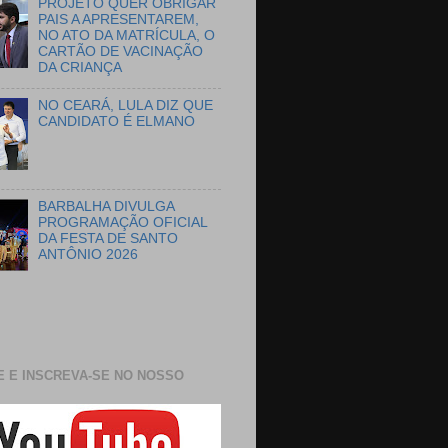
PROJETO QUER OBRIGAR
PAIS A APRESENTAREM,
NO ATO DA MATRÍCULA, O
CARTÃO DE VACINAÇÃO
DA CRIANÇA
NO CEARÁ, LULA DIZ QUE
CANDIDATO É ELMANO
BARBALHA DIVULGA
PROGRAMAÇÃO OFICIAL
DA FESTA DE SANTO
ANTÔNIO 2026
E E INSCREVA-SE NO NOSSO