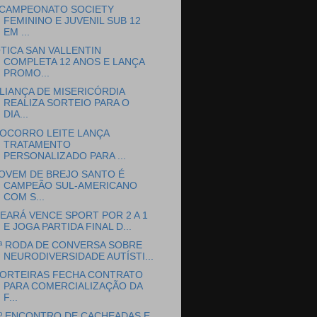
 CAMPEONATO SOCIETY
FEMININO E JUVENIL SUB 12
EM ...
TICA SAN VALLENTIN
COMPLETA 12 ANOS E LANÇA
PROMO...
LIANÇA DE MISERICÓRDIA
REALIZA SORTEIO PARA O
DIA...
OCORRO LEITE LANÇA
TRATAMENTO
PERSONALIZADO PARA ...
OVEM DE BREJO SANTO É
CAMPEÃO SUL-AMERICANO
COM S...
EARÁ VENCE SPORT POR 2 A 1
E JOGA PARTIDA FINAL D...
ª RODA DE CONVERSA SOBRE
NEURODIVERSIDADE AUTÍSTI...
ORTEIRAS FECHA CONTRATO
PARA COMERCIALIZAÇÃO DA
F...
º ENCONTRO DE CACHEADAS E