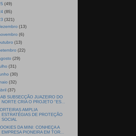
25
(49)
24
(85)
23
(321)
dezembro
(13)
novembro
(6)
outubro
(13)
setembro
(22)
agosto
(29)
julho
(31)
junho
(30)
maio
(32)
abril
(37)
AB SUBSECÇÃO JUAZEIRO DO
NORTE CRIA O PROJETO “ES...
ORTEIRAS AMPLIA
ESTRATÉGIAS DE PROTEÇÃO
SOCIAL
OOKIES DA MINI: CONHEÇA A
EMPRESA PIONEIRA EM TOR...