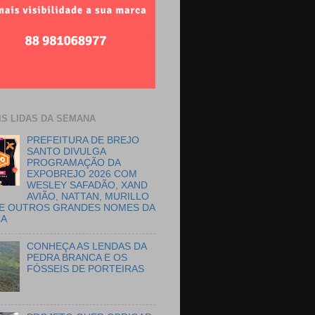
IS LIDAS DA SEMANA
PREFEITURA DE BREJO
SANTO DIVULGA
PROGRAMAÇÃO DA
EXPOBREJO 2026 COM
WESLEY SAFADÃO, XAND
AVIÃO, NATTAN, MURILLO
E OUTROS GRANDES NOMES DA
CA
CONHEÇA AS LENDAS DA
PEDRA BRANCA E OS
FÓSSEIS DE PORTEIRAS