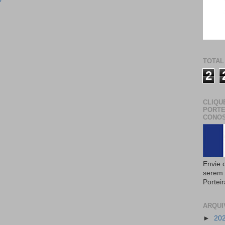
TOTAL
2
CLIQU
PORTE
CONOS
Envie 
serem 
Portei
ARQUI
►
20