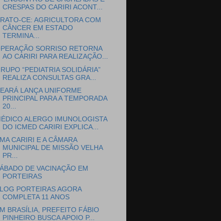
CRESPAS DO CARIRI ACONT...
RATO-CE: AGRICULTORA COM
CÂNCER EM ESTADO
TERMINA...
PERAÇÃO SORRISO RETORNA
AO CARIRI PARA REALIZAÇÃO...
RUPO “PEDIATRIA SOLIDÁRIA”
REALIZA CONSULTAS GRA...
EARÁ LANÇA UNIFORME
PRINCIPAL PARA A TEMPORADA
20...
ÉDICO ALERGO IMUNOLOGISTA
DO ICMED CARIRI EXPLICA...
MA CARIRI E A CÂMARA
MUNICIPAL DE MISSÃO VELHA
PR...
ÁBADO DE VACINAÇÃO EM
PORTEIRAS
LOG PORTEIRAS AGORA
COMPLETA 11 ANOS
M BRASÍLIA, PREFEITO FÁBIO
PINHEIRO BUSCA APOIO P...