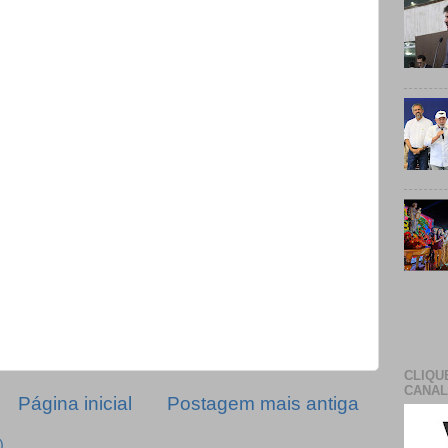
CLIQU
CANAL
Página inicial
Postagem mais antiga
)