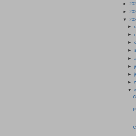
►
20
►
20
▼
20
►
►
►
►
►
►
►
►
▼
O
P
C