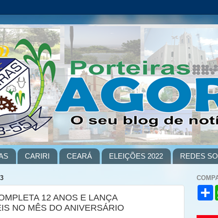
AS
CARIRI
CEARÁ
ELEIÇÕES 2022
REDES SO
3
COMPA
S
COMPLETA 12 ANOS E LANÇA
h
a
IS NO MÊS DO ANIVERSÁRIO
r