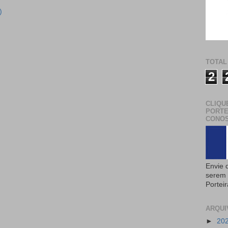
)
TOTAL
2
CLIQU
PORTE
CONOS
Envie 
serem 
Portei
ARQUI
►
20