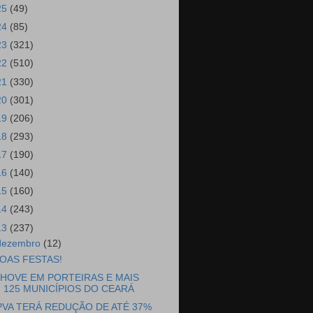
25
(49)
24
(85)
23
(321)
22
(510)
21
(330)
20
(301)
19
(206)
18
(293)
17
(190)
16
(140)
15
(160)
14
(243)
13
(237)
dezembro
(12)
OAS FESTAS!
HOVE EM PORTEIRAS E MAIS
125 MUNICÍPIOS DO CEARÁ
PVA TERÁ REDUÇÃO DE ATÉ 37%