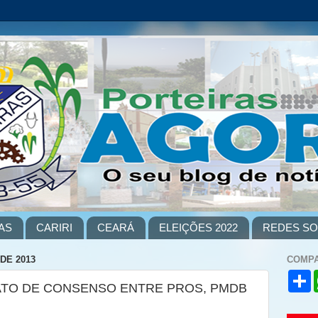
AS
CARIRI
CEARÁ
ELEIÇÕES 2022
REDES SO
DE 2013
COMPA
S
ATO DE CONSENSO ENTRE PROS, PMDB
h
a
r