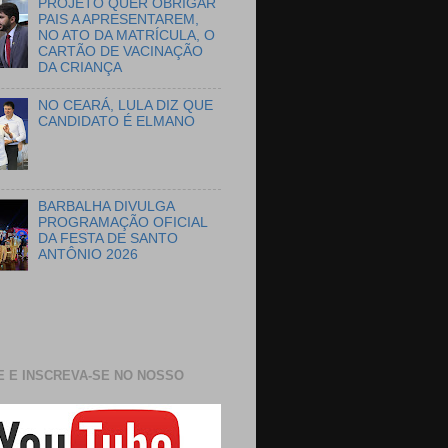
PROJETO QUER OBRIGAR
PAIS A APRESENTAREM,
NO ATO DA MATRÍCULA, O
CARTÃO DE VACINAÇÃO
DA CRIANÇA
NO CEARÁ, LULA DIZ QUE
CANDIDATO É ELMANO
BARBALHA DIVULGA
PROGRAMAÇÃO OFICIAL
DA FESTA DE SANTO
ANTÔNIO 2026
E E INSCREVA-SE NO NOSSO