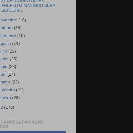
ATI-CE: CORPO DO EX-
PREFEITO MANINHO SERÁ
SEPULTA...
novembro
(16)
outubro
(15)
setembro
(10)
agosto
(14)
julho
(22)
junho
(25)
maio
(28)
abril
(24)
março
(22)
fevereiro
(21)
janeiro
(28)
12
(178)
ÇA NOSSA PÁGINA NO
BOOK