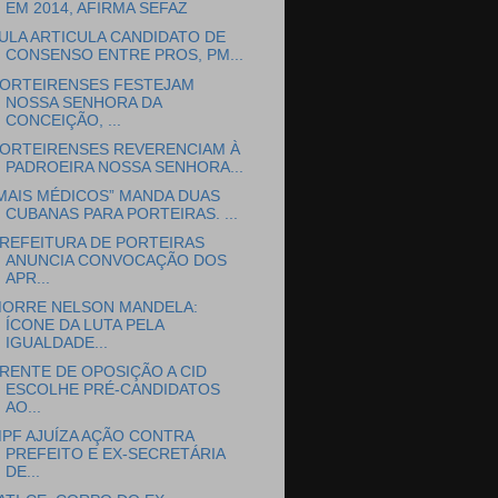
EM 2014, AFIRMA SEFAZ
ULA ARTICULA CANDIDATO DE
CONSENSO ENTRE PROS, PM...
ORTEIRENSES FESTEJAM
NOSSA SENHORA DA
CONCEIÇÃO, ...
ORTEIRENSES REVERENCIAM À
PADROEIRA NOSSA SENHORA...
MAIS MÉDICOS” MANDA DUAS
CUBANAS PARA PORTEIRAS. ...
REFEITURA DE PORTEIRAS
ANUNCIA CONVOCAÇÃO DOS
APR...
ORRE NELSON MANDELA:
ÍCONE DA LUTA PELA
IGUALDADE...
RENTE DE OPOSIÇÃO A CID
ESCOLHE PRÉ-CANDIDATOS
AO...
PF AJUÍZA AÇÃO CONTRA
PREFEITO E EX-SECRETÁRIA
DE...