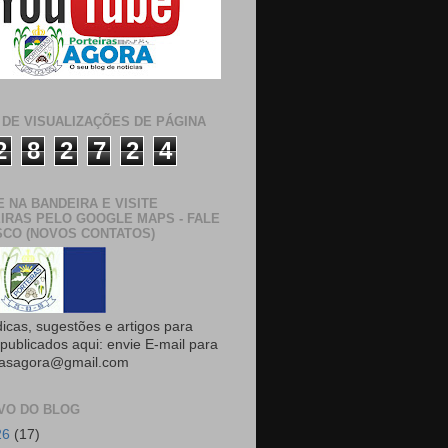
 DE VISUALIZAÇÕES DE PÁGINA
2
8
2
7
2
4
E NA BANDEIRA E VISITE
IRAS PELO GOOGLE MAPS - FALE
CO (NOVOS CONTATOS)
dicas, sugestões e artigos para
publicados aqui: envie E-mail para
rasagora@gmail.com
VO DO BLOG
26
(17)