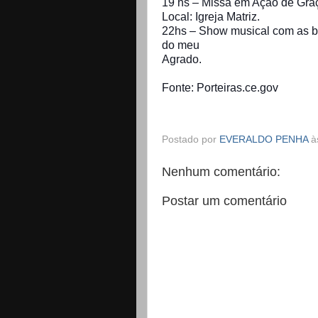
19 hs – Missa em Ação de Graç
Local: Igreja Matriz.
22hs – Show musical com as b
do meu
Agrado.
Fonte: Porteiras.ce.gov
Postado por
EVERALDO PENHA
à
Nenhum comentário:
Postar um comentário