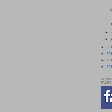
P
U
►
►
►
20
►
20
►
20
►
20
CONHE
FACE