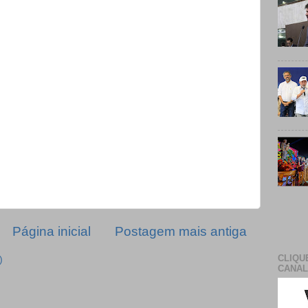
Página inicial
Postagem mais antiga
CLIQU
)
CANAL