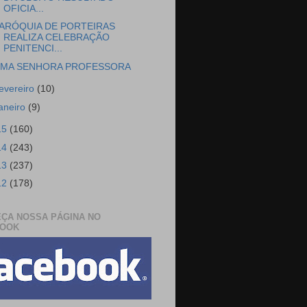
OFICIA...
ARÓQUIA DE PORTEIRAS
REALIZA CELEBRAÇÃO
PENITENCI...
MA SENHORA PROFESSORA
fevereiro
(10)
janeiro
(9)
15
(160)
14
(243)
13
(237)
12
(178)
ÇA NOSSA PÁGINA NO
BOOK