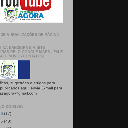
 DE VISUALIZAÇÕES DE PÁGINA
E NA BANDEIRA E VISITE
IRAS PELO GOOGLE MAPS - FALE
CO (NOVOS CONTATOS)
dicas, sugestões e artigos para
publicados aqui: envie E-mail para
rasagora@gmail.com
VO DO BLOG
26
(17)
25
(49)