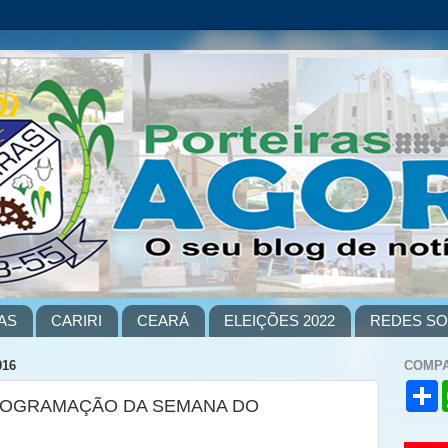
AS
CARIRI
CEARÁ
ELEIÇÕES 2022
REDES SO
016
COMPA
S
PROGRAMAÇÃO DA SEMANA DO
h
a
r