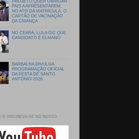
PROJETO QUER OBRIGAR
PAIS A APRESENTAREM,
NO ATO DA MATRÍCULA, O
CARTÃO DE VACINAÇÃO
DA CRIANÇA
NO CEARÁ, LULA DIZ QUE
CANDIDATO É ELMANO
BARBALHA DIVULGA
PROGRAMAÇÃO OFICIAL
DA FESTA DE SANTO
ANTÔNIO 2026
E E INSCREVA-SE NO NOSSO