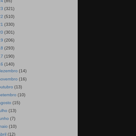
24
(85)
23
(321)
22
(510)
21
(330)
20
(301)
19
(206)
18
(293)
17
(190)
16
(140)
dezembro
(14)
novembro
(16)
outubro
(13)
setembro
(10)
agosto
(15)
julho
(13)
junho
(7)
maio
(10)
abril
(12)