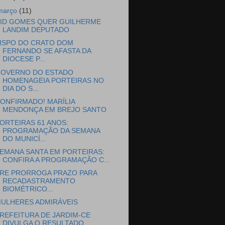
março
(11)
ID GOMES QUER GUILHERME
LANDIM DEPUTADO
ISPO DO CRATO DOM
FERNANDO SE AFASTA DA
DIOCESE P...
OVERNO DO ESTADO
HOMENAGEIA PORTEIRAS NO
DIA DO S...
ONFIRMADO! MARÍLIA
MENDONÇA EM BREJO SANTO
ORTEIRAS 61 ANOS:
PROGRAMAÇÃO DA SEMANA
DO MUNICÍ...
EMANA SANTA EM PORTEIRAS:
CONFIRA A PROGRAMAÇÃO C...
RE PRORROGA PRAZO PARA
RECADASTRAMENTO
BIOMÉTRICO...
ULHERES ADMIRÁVEIS
REFEITURA DE JARDIM-CE
DIVULGA O RESULTADO