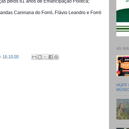
as pelos 61 anos de Emancipação Politica;
andas Caninana do Forró, Flávio Leandro e Forró
AS MA
s
16:10:00
HUFF 
MÚSI