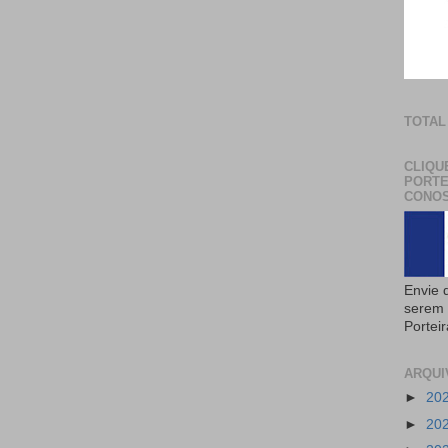
TOTAL
CLIQU
PORTE
CONOS
Envie 
serem 
Portei
ARQUI
►
20
►
20