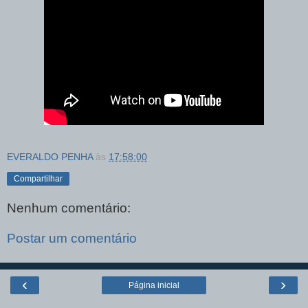
EVERALDO PENHA
às
17:58:00
Compartilhar
Nenhum comentário:
Postar um comentário
‹
›
Página inicial