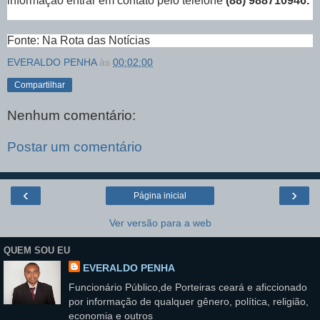
informação entrar em contato pelo telefone
(88) 988710946.
Fonte: Na Rota das Notícias
EVERALDO PENHA
às
00:02:00
Compartilhar
Nenhum comentário:
Postar um comentário
‹
›
Página inicial
Ver versão para a web
QUEM SOU EU
EVERALDO PENHA
Funcionário Público,de Porteiras ceará e aficcionado
por informação de qualquer gênero, política, religião,
economia e outros