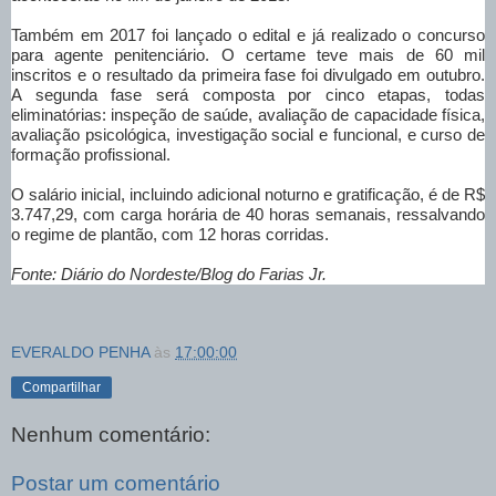
Também em 2017 foi lançado o edital e já realizado o concurso
para agente penitenciário. O certame teve mais de 60 mil
inscritos e o resultado da primeira fase foi divulgado em outubro.
A segunda fase será composta por cinco etapas, todas
eliminatórias: inspeção de saúde, avaliação de capacidade física,
avaliação psicológica, investigação social e funcional, e curso de
formação profissional.
O salário inicial, incluindo adicional noturno e gratificação, é de R$
3.747,29, com carga horária de 40 horas semanais, ressalvando
o regime de plantão, com 12 horas corridas.
Fonte: Diário do Nordeste/Blog do Farias Jr.
EVERALDO PENHA
às
17:00:00
Compartilhar
Nenhum comentário:
Postar um comentário