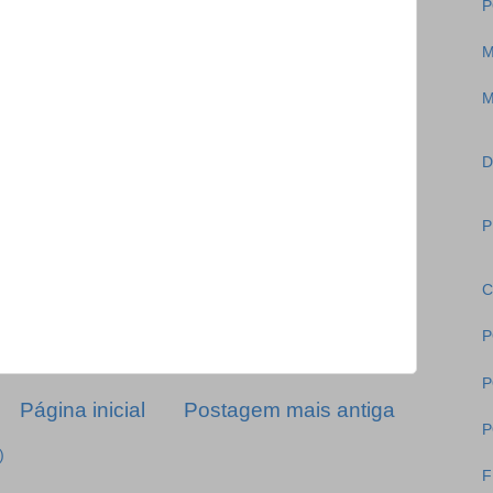
P
M
M
D
P
C
P
P
Página inicial
Postagem mais antiga
P
)
F