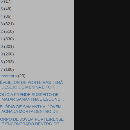
26
(17)
25
(49)
24
(85)
23
(321)
22
(510)
21
(330)
20
(301)
19
(206)
18
(293)
17
(190)
dezembro
(23)
ÉVEILLON DE PORTEIRAS TERÁ
DESEJO DE MENINA E FOR...
OLÍCIA PRENDE SUSPEITO DE
MATAR SAMANTHA E ESCOND...
ELÓRIO DE SAMANTHA, JOVEM
ACHADA MORTA DENTRO DE ...
ORPO DE JOVEM PORTEIRENSE
É ENCONTRADO DENTRO DE...