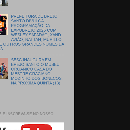
PREFEITURA DE BREJO
SANTO DIVULGA
PROGRAMAÇÃO DA
EXPOBREJO 2026 COM
WESLEY SAFADÃO, XAND
AVIÃO, NATTAN, MURILLO
E OUTROS GRANDES NOMES DA
CA
SESC INAUGURA EM
BREJO SANTO O MUSEU
ORGÂNICO CASA DO
MESTRE GRACIANO,
MOZINHO DOS BONECOS,
NA PRÓXIMA QUINTA (13)
E E INSCREVA-SE NO NOSSO