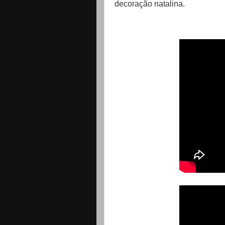
decoração natalina
.