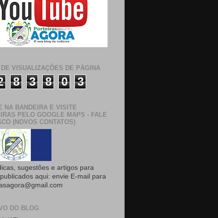
 DE VISUALIZAÇÕES DE PÁGINA
2
8
3
8
0
3
E NA BANDEIRA E VISITE
IRAS PELO GOOGLE MAPS - FALE
CO (NOVOS CONTATOS)
dicas, sugestões e artigos para
publicados aqui: envie E-mail para
rasagora@gmail.com
VO DO BLOG