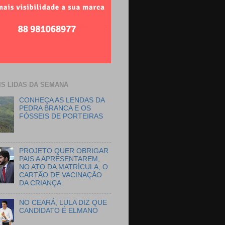
IS LIDAS DA SEMANA
CONHEÇA AS LENDAS DA
PEDRA BRANCA E OS
FÓSSEIS DE PORTEIRAS
PROJETO QUER OBRIGAR
PAIS A APRESENTAREM,
NO ATO DA MATRÍCULA, O
CARTÃO DE VACINAÇÃO
DA CRIANÇA
NO CEARÁ, LULA DIZ QUE
CANDIDATO É ELMANO