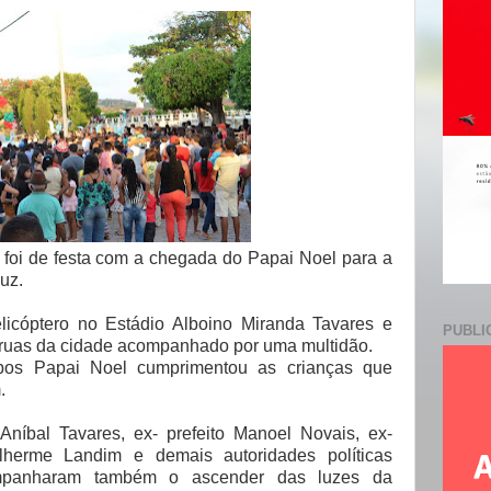
e
 foi de festa com a chegada do Papai Noel para a
uz.
icóptero no Estádio Alboino Miranda Tavares e
PUBLI
s ruas da cidade acompanhado por uma multidão.
os Papai Noel cumprimentou as crianças que
.
 Aníbal Tavares, ex- prefeito Manoel Novais, ex-
lherme Landim e demais autoridades políticas
ompanharam também o ascender das luzes da