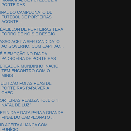
MUNICIPAL DE FUTEBOL EM
PORTEIRAS
INAL DO CAMPEONATO DE
FUTEBOL DE PORTEIRAS
ACONTE...
ÉVEILLON DE PORTEIRAS TERÁ
FORRÓ DE NÓIS E DESEJO...
ASSO ACEITA SER CANDIDATO
AO GOVERNO, COM CAPITÃO...
É E EMOÇÃO NO DIA DA
PADROEIRA DE PORTEIRAS
EREADOR MUNDINHO INÁCIO
TEM ENCONTRO COM O
MINIST...
ULTIDÃO FOI AS RUAS DE
PORTEIRAS PARA VER A
CHEG...
ORTEIRAS REALIZA HOJE O "I
NATAL DE LUZ"
EFINIDA A DATA PARA A GRANDE
FINAL DO CAMPEONATO ...
ID ACEITA ALIANÇA COM
EUNÍCIO