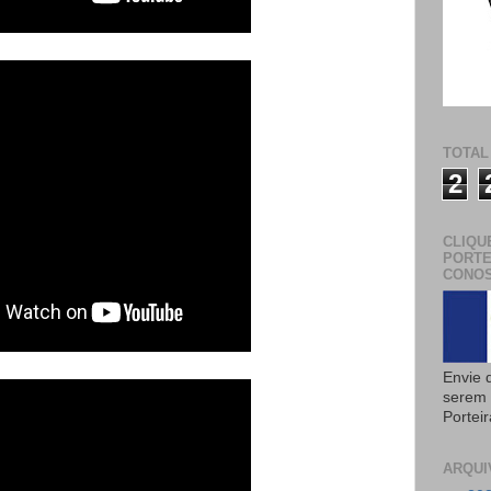
TOTAL
2
CLIQU
PORTE
CONOS
Envie 
serem 
Portei
ARQUI