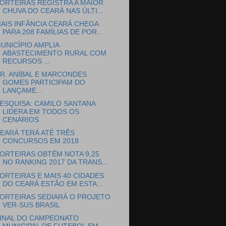
ORTEIRAS REGISTRA A MAIOR
CHUVA DO CEARÁ NAS ÚLTI...
AIS INFÂNCIA CEARÁ CHEGA
PARA 208 FAMÍLIAS DE POR...
UNICÍPIO AMPLIA
ABASTECIMENTO RURAL COM
RECURSOS ...
R. ANÍBAL E MARCONDES
GOMES PARTICIPAM DO
LANÇAME...
ESQUISA: CAMILO SANTANA
LIDERA EM TODOS OS
CENÁRIOS
EARÁ TERÁ ATÉ TRÊS
CONCURSOS EM 2018
ORTEIRAS OBTÉM NOTA 9,25
NO RANKING 2017 DA TRANS...
ORTEIRAS E MAIS 40 CIDADES
DO CEARÁ ESTÃO EM ESTA...
ORTEIRAS SEDIARÁ O PROJETO
VER-SUS BRASIL
INAL DO CAMPEONATO