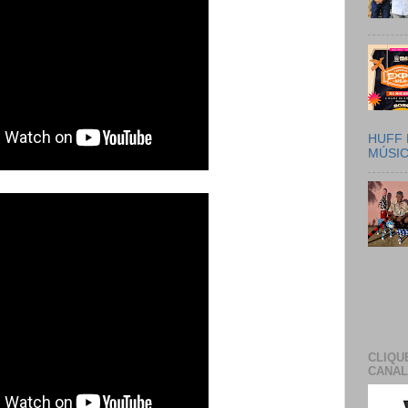
HUFF 
MÚSI
CLIQU
CANAL