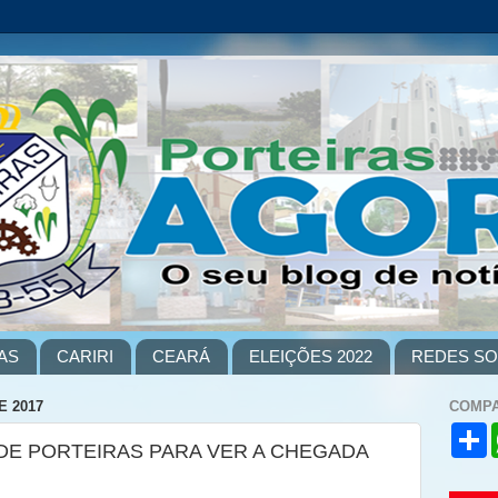
AS
CARIRI
CEARÁ
ELEIÇÕES 2022
REDES SO
E 2017
COMPA
S
 DE PORTEIRAS PARA VER A CHEGADA
h
a
r