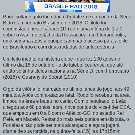
Pode soltar o grito torcedor: o Fortaleza é campeão da Série
B do Campeonato Brasileiro de 2018. O título foi
conquistado neste sábado (10) com uma vitória de 1 a 0
sobre o Avaí, no estádio da Ressacada, em Florianópolis,
uma semana após a equipe carimbar o acesso para a elite
do Brasileirão e com duas rodadas de antecedência.
Um feito inédito na história clube - que fez 100 anos no
último dia 18 de outubro - e do futebol cearense, que até
então só tinha títulos nacionais na Série D, com Ferroviário
(2018) e Guarany de Sobral (2010).
O gol da vitória foi marcado no último lance do jogo, aos 49
minutos. Após contra-ataque fatal, Rodolfo recebeu na área,
limpou na área e bateu no canto. Com o resultado, o Leão
chegou aos 68 pontos, abriu nove pontos do vice-líder CSA,
que empatou em 0 a 0 com o Atlético-GO, no estádio Rei
Pelé, em Maceió. Restando mais seis pontos em disputa, o
Fortaleza não pode ser mais alcançado e agora jogará
diante de sua torcida, na quinta-feira (15), as 17h15min