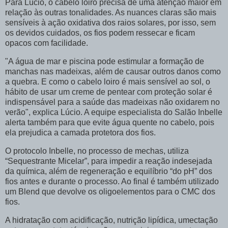
Para Lúcio, o cabelo loiro precisa de uma atenção maior em
relação às outras tonalidades. As nuances claras são mais
sensíveis à ação oxidativa dos raios solares, por isso, sem
os devidos cuidados, os fios podem ressecar e ficam
opacos com facilidade.
"A água de mar e piscina pode estimular a formação de
manchas nas madeixas, além de causar outros danos como
a quebra. E como o cabelo loiro é mais sensível ao sol, o
hábito de usar um creme de pentear com proteção solar é
indispensável para a saúde das madeixas não oxidarem no
verão", explica Lúcio. A equipe especialista do Salão Inbelle
alerta também para que evite água quente no cabelo, pois
ela prejudica a camada protetora dos fios.
O protocolo Inbelle, no processo de mechas, utiliza
“Sequestrante Micelar”, para impedir a reação indesejada
da química, além de regeneração e equilíbrio “do pH” dos
fios antes e durante o processo. Ao final é também utilizado
um Blend que devolve os oligoelementos para o CMC dos
fios.
A hidratação com acidificação, nutrição lipídica, umectação