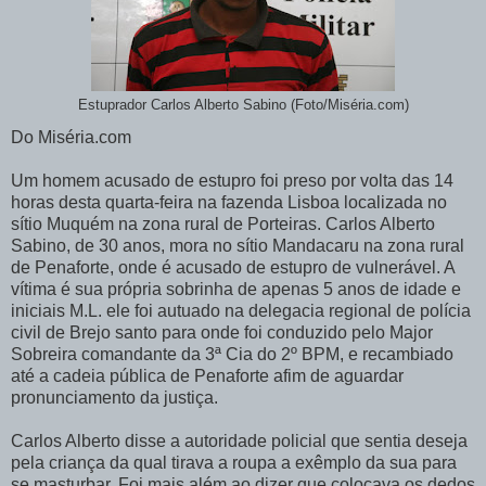
Estuprador Carlos Alberto Sabino (Foto/Miséria.com)
Do Miséria.com
Um homem acusado de estupro foi preso por volta das 14
horas desta quarta-feira na fazenda Lisboa localizada no
sítio Muquém na zona rural de Porteiras. Carlos Alberto
Sabino, de 30 anos, mora no sítio Mandacaru na zona rural
de Penaforte, onde é acusado de estupro de vulnerável. A
vítima é sua própria sobrinha de apenas 5 anos de idade e
iniciais M.L. ele foi autuado na delegacia regional de polícia
civil de Brejo santo para onde foi conduzido pelo Major
Sobreira comandante da 3ª Cia do 2º BPM, e recambiado
até a cadeia pública de Penaforte afim de aguardar
pronunciamento da justiça.
Carlos Alberto disse a autoridade policial que sentia deseja
pela criança da qual tirava a roupa a exêmplo da sua para
se masturbar. Foi mais além ao dizer que colocava os dedos