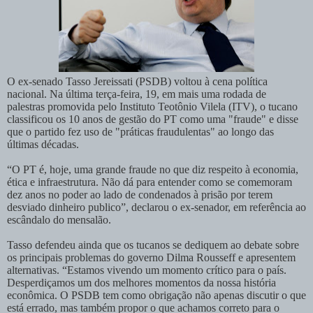
O ex-senado Tasso Jereissati (PSDB) voltou à cena política
nacional. Na última terça-feira, 19, em mais uma rodada de
palestras promovida pelo Instituto Teotônio Vilela (ITV), o tucano
classificou os 10 anos de gestão do PT como uma "fraude" e disse
que o partido fez uso de "práticas fraudulentas" ao longo das
últimas décadas.
“O PT é, hoje, uma grande fraude no que diz respeito à economia,
ética e infraestrutura. Não dá para entender como se comemoram
dez anos no poder ao lado de condenados à prisão por terem
desviado dinheiro publico”, declarou o ex-senador, em referência ao
escândalo do mensalão.
Tasso defendeu ainda que os tucanos se dediquem ao debate sobre
os principais problemas do governo Dilma Rousseff e apresentem
alternativas. “Estamos vivendo um momento crítico para o país.
Desperdiçamos um dos melhores momentos da nossa história
econômica. O PSDB tem como obrigação não apenas discutir o que
está errado, mas também propor o que achamos correto para o