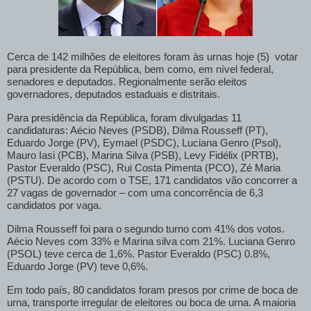
Cerca de 142 milhões de eleitores foram às urnas hoje (5) votar
para presidente da República, bem como, em nível federal,
senadores e deputados. Regionalmente serão eleitos
governadores, deputados estaduais e distritais.
Para presidência da República, foram divulgadas 11
candidaturas: Aécio Neves (PSDB), Dilma Rousseff (PT),
Eduardo Jorge (PV), Eymael (PSDC), Luciana Genro (Psol),
Mauro Iasi (PCB), Marina Silva (PSB), Levy Fidélix (PRTB),
Pastor Everaldo (PSC), Rui Costa Pimenta (PCO), Zé Maria
(PSTU). De acordo com o TSE, 171 candidatos vão concorrer a
27 vagas de governador – com uma concorrência de 6,3
candidatos por vaga.
Dilma Rousseff foi para o segundo turno com 41% dos votos.
Aécio Neves com 33% e Marina silva com 21%. Luciana Genro
(PSOL) teve cerca de 1,6%. Pastor Everaldo (PSC) 0.8%,
Eduardo Jorge (PV) teve 0,6%.
Em todo país, 80 candidatos foram presos por crime de boca de
urna, transporte irregular de eleitores ou boca de urna. A maioria