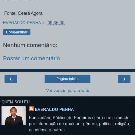
Fonte: Ceará Agora
EVERALDO PENHA
às
09:35:00
Compartilhar
Nenhum comentário:
Postar um comentário
‹
›
Página inicial
Ver versão para a web
QUEM SOU EU
EVERALDO PENHA
Funcionário Público,de Porteiras ceará e aficcionado
por informação de qualquer gênero, política, religião,
economia e outros