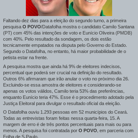
Faltando dez dias para a eleição do segundo turno, a primeira
pesquisa
O POVO
/Datafolha mostra o candidato Camilo Santana
(PT) com 45% das intenções de voto e Eunício Oliveira (PMDB)
com 40%. Pelo resultado da sondagem, os dois estão
tecnicamente empatados na disputa pelo Governo do Estado.
Segundo o Datafolha, no entanto, há maior probabilidade de o
petista estar na frente.
A pesquisa mostra que ainda há 9% de eleitores indecisos,
percentual que poderá ser crucial na definição do resultado.
Outros 6% afirmaram que irão anular o voto no próximo dia 26.
Excluindo-se essa amostra de eleitores e considerando-se
apenas os votos válidos, Camilo teria 53% das preferências,
enquanto Eunício teria 47%. Esse é o procedimento adotado pela
Justiça Eleitoral para divulgar o resultado oficial da eleição.
O Datafolha ouviu 1.293 pessoas em 52 municípios do Ceará.
Todas as entrevistas foram feitas nessa quarta-feira, 15. A
margem de erro é de três pontos percentuais para mais ou para
menos. A pesquisa foi contratada por
O POVO
, em parceria com
Folha de S.Paulo.