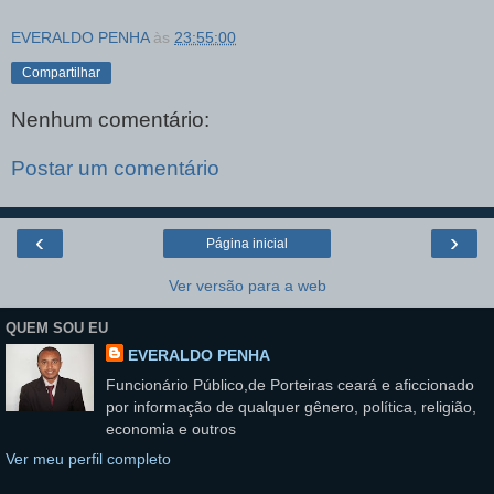
EVERALDO PENHA
às
23:55:00
Compartilhar
Nenhum comentário:
Postar um comentário
‹
›
Página inicial
Ver versão para a web
QUEM SOU EU
EVERALDO PENHA
Funcionário Público,de Porteiras ceará e aficcionado
por informação de qualquer gênero, política, religião,
economia e outros
Ver meu perfil completo