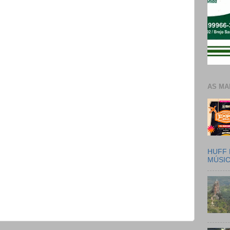
AS MA
HUFF 
MÚSI