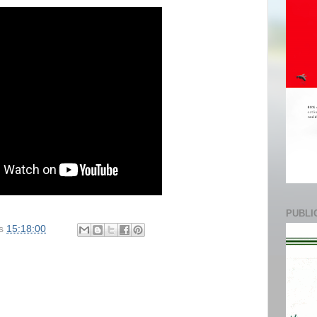
e
PUBLI
s
15:18:00