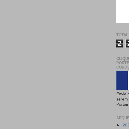
TOTAL
2
CLIQU
PORTE
CONOS
Envie 
serem 
Portei
ARQUI
►
20