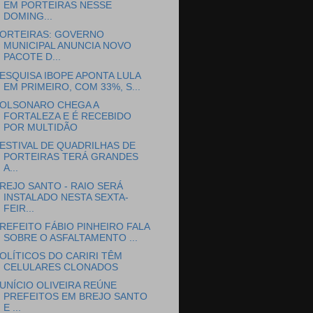
EM PORTEIRAS NESSE
DOMING...
ORTEIRAS: GOVERNO
MUNICIPAL ANUNCIA NOVO
PACOTE D...
ESQUISA IBOPE APONTA LULA
EM PRIMEIRO, COM 33%, S...
OLSONARO CHEGA A
FORTALEZA E É RECEBIDO
POR MULTIDÃO
ESTIVAL DE QUADRILHAS DE
PORTEIRAS TERÁ GRANDES
A...
REJO SANTO - RAIO SERÁ
INSTALADO NESTA SEXTA-
FEIR...
REFEITO FÁBIO PINHEIRO FALA
SOBRE O ASFALTAMENTO ...
OLÍTICOS DO CARIRI TÊM
CELULARES CLONADOS
UNÍCIO OLIVEIRA REÚNE
PREFEITOS EM BREJO SANTO
E ...