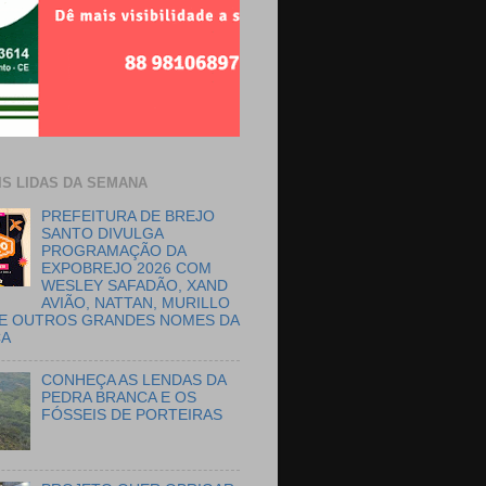
IS LIDAS DA SEMANA
PREFEITURA DE BREJO
SANTO DIVULGA
PROGRAMAÇÃO DA
EXPOBREJO 2026 COM
WESLEY SAFADÃO, XAND
AVIÃO, NATTAN, MURILLO
E OUTROS GRANDES NOMES DA
CA
CONHEÇA AS LENDAS DA
PEDRA BRANCA E OS
FÓSSEIS DE PORTEIRAS