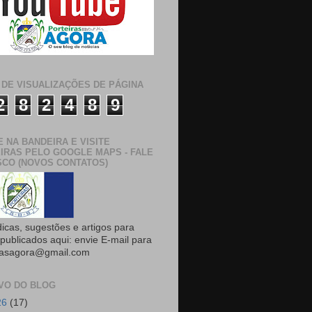
 DE VISUALIZAÇÕES DE PÁGINA
2
8
2
4
8
9
E NA BANDEIRA E VISITE
IRAS PELO GOOGLE MAPS - FALE
CO (NOVOS CONTATOS)
dicas, sugestões e artigos para
publicados aqui: envie E-mail para
rasagora@gmail.com
VO DO BLOG
26
(17)