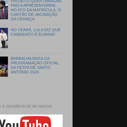
PROJETO QUER OBRIGAR
PAIS A APRESENTAREM,
NO ATO DA MATRÍCULA, O
CARTÃO DE VACINAÇÃO
DA CRIANÇA
NO CEARÁ, LULA DIZ QUE
CANDIDATO É ELMANO
BARBALHA DIVULGA
PROGRAMAÇÃO OFICIAL
DA FESTA DE SANTO
ANTÔNIO 2026
E E INSCREVA-SE NO NOSSO