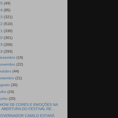
25
(49)
24
(85)
23
(321)
22
(510)
21
(330)
20
(301)
19
(206)
18
(293)
dezembro
(19)
novembro
(22)
outubro
(44)
setembro
(21)
agosto
(30)
julho
(24)
junho
(20)
HOW DE CORES E EMOÇÕES NA
ABERTURA DO FESTIVAL RE...
OVERNADOR CAMILO ESTARÁ