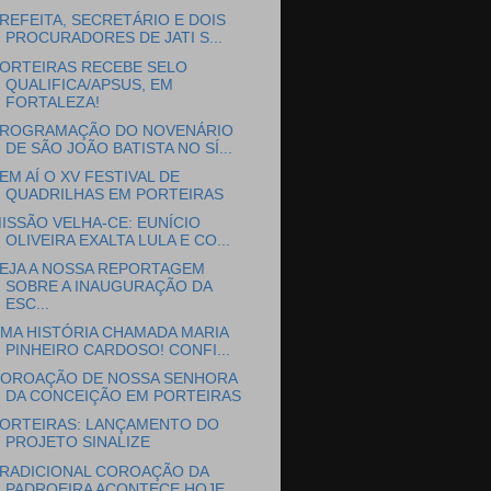
REFEITA, SECRETÁRIO E DOIS
PROCURADORES DE JATI S...
ORTEIRAS RECEBE SELO
QUALIFICA/APSUS, EM
FORTALEZA!
ROGRAMAÇÃO DO NOVENÁRIO
DE SÃO JOÃO BATISTA NO SÍ...
EM AÍ O XV FESTIVAL DE
QUADRILHAS EM PORTEIRAS
ISSÃO VELHA-CE: EUNÍCIO
OLIVEIRA EXALTA LULA E CO...
EJA A NOSSA REPORTAGEM
SOBRE A INAUGURAÇÃO DA
ESC...
MA HISTÓRIA CHAMADA MARIA
PINHEIRO CARDOSO! CONFI...
OROAÇÃO DE NOSSA SENHORA
DA CONCEIÇÃO EM PORTEIRAS
ORTEIRAS: LANÇAMENTO DO
PROJETO SINALIZE
RADICIONAL COROAÇÃO DA
PADROEIRA ACONTECE HOJE